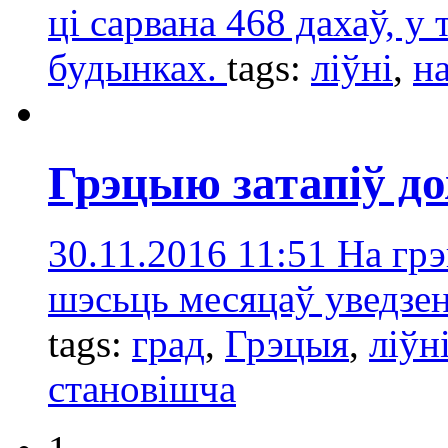
ці сарвана 468 дахаў, у
будынках.
tags:
ліўні
,
н
Грэцыю затапіў до
30.11.2016 11:51
На грэ
шэсьць месяцаў уведзен
tags:
град
,
Грэцыя
,
ліўн
становішча