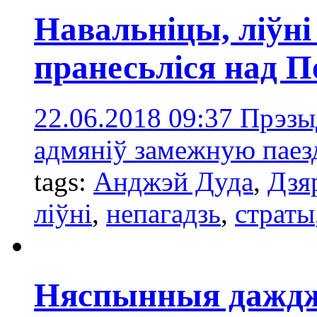
Навальніцы, ліўні
пранесьліся над 
22.06.2018 09:37
Прэзы
адмяніў замежную паезд
tags:
Анджэй Дуда
,
Дзя
ліўні
,
непагадзь
,
страты
Няспынныя даждж