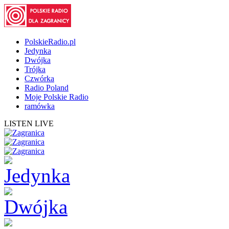
PolskieRadio.pl
Jedynka
Dwójka
Trójka
Czwórka
Radio Poland
Moje Polskie Radio
ramówka
LISTEN LIVE