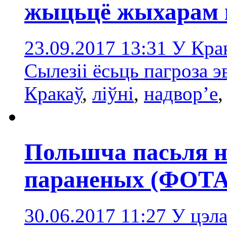
жыцьцё жыхарам 
23.09.2017 13:31
У Крак
Сылезіі ёсьць пагроза 
Кракаў
,
ліўні
,
надвор’e
Польшча пасьля н
параненых (ФОТА
30.06.2017 11:27
У цэл