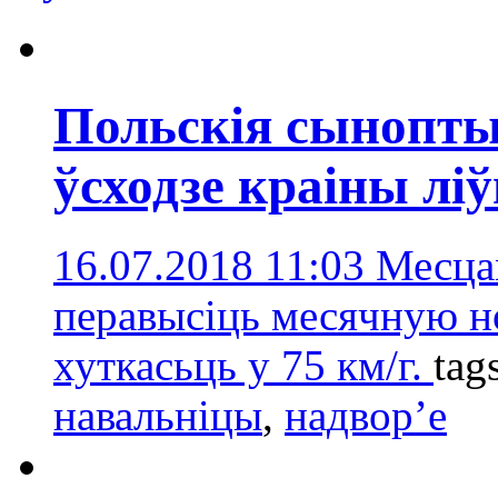
Польскія сынопты
ўсходзе краіны лі
16.07.2018 11:03
Месца
перавысіць месячную но
хуткасьць у 75 км/г.
tag
навальніцы
,
надвор’e