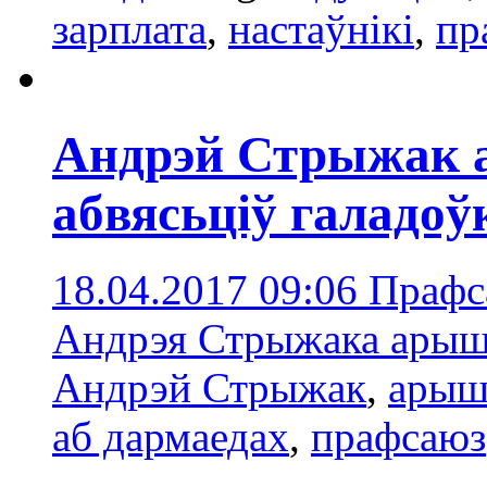
зарплатa
,
настаўнікі
,
пр
Андрэй Стрыжак 
абвясьціў галадоў
18.04.2017 09:06
Прафса
Андрэя Стрыжака арышт
Андрэй Стрыжак
,
арыш
аб дармаедах
,
прафсаюз