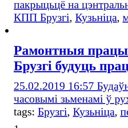
пакрыцьцё на цэнтраль
КПП Брузгі
,
Кузьніца
,
Рамонтныя працы
Брузгі будуць пра
25.02.2019 16:57
Будаўн
часовымі зьменамі ў рух
tags:
Брузгі
,
Кузьніца
,
п