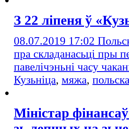
З 22 ліпеня ў «Ку
08.07.2019 17:02
Польс
пра складанасьці пры п
павелічэньні часу чака
Кузьніца
,
мяжа
,
польск
Міністар фінанса
зь лепшых на зь