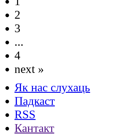
1
2
3
...
4
next »
Як нас слухаць
Падкаст
RSS
Кантакт