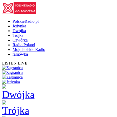
PolskieRadio.pl
Jedynka
Dwójka
Trójka
Czwórka
Radio Poland
Moje Polskie Radio
ramówka
LISTEN LIVE