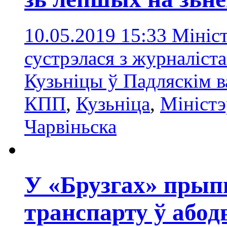
10.05.2019 15:33
Мініст
сустрэлася з журналіст
Кузьніцы ў Падляскім в
КПП
,
Кузьніца
,
Міністэ
Чарвіньска
У «Брузгах» прып
транспарту ў абод