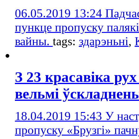
06.05.2019 13:24
Падчас
пункце пропуску палякі
вайны.
tags:
здарэньні
,
З 23 красавіка рух
вельмі ўскладнен
18.04.2019 15:43
У нас
пропуску «Брузгі» пач