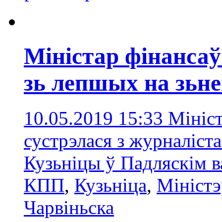
Міністар фінанса
зь лепшых на зь
10.05.2019 15:33
Мініст
сустрэлася з журналіст
Кузьніцы ў Падляскім в
КПП
,
Кузьніца
,
Міністэ
Чарвіньска