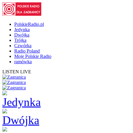
PolskieRadio.pl
Jedynka
Dwójka
Trójka
Czwórka
Radio Poland
Moje Polskie Radio
ramówka
LISTEN LIVE