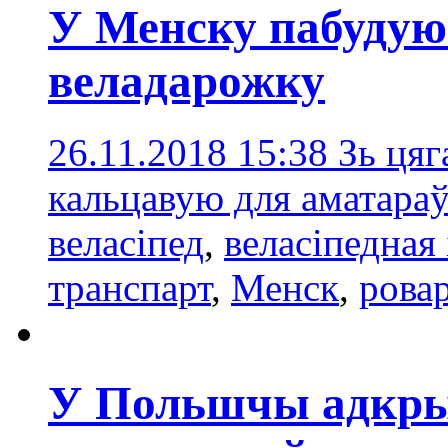
У Менску пабудую
веладарожку
26.11.2018 15:38
Зь цяг
кальцавую для аматараў
веласіпед
,
веласіпедная
транспарт
,
Менск
,
рова
У Польшчы адкры