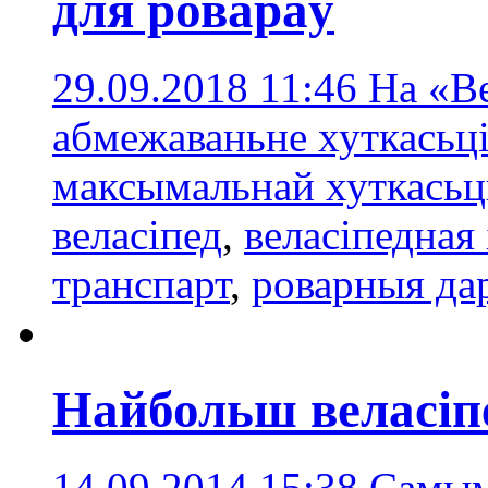
для ровараў
29.09.2018 11:46
На «Ве
абмежаваньне хуткасьці
максымальнай хуткасьц
веласіпед
,
веласіпедная
транспарт
,
роварныя да
Найбольш веласіп
14.09.2014 15:38
Самым