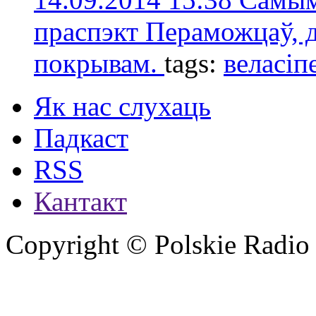
праспэкт Пераможцаў, 
покрывам.
tags:
веласіп
Як нас слухаць
Падкаст
RSS
Кантакт
Copyright © Polskie Radio