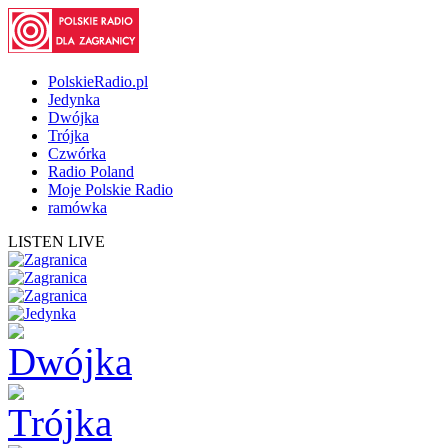
PolskieRadio.pl
Jedynka
Dwójka
Trójka
Czwórka
Radio Poland
Moje Polskie Radio
ramówka
LISTEN LIVE