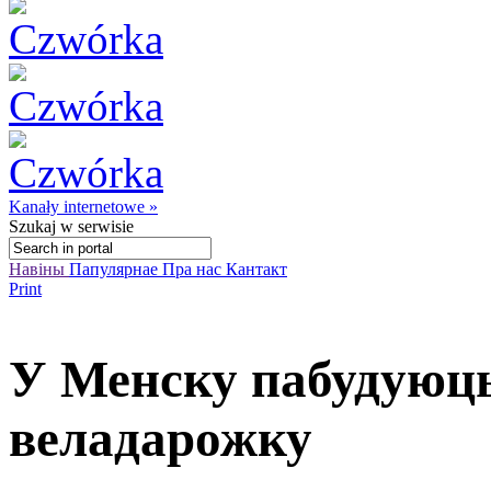
Kanały internetowe »
Szukaj
w serwisie
Навіны
Папулярнае
Пра нас
Кантакт
Print
У Менску пабудуюць
веладарожку