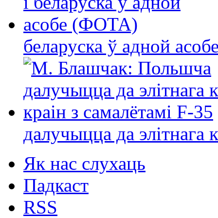
беларуска ў адной асо
далучыцца да элітнага ко
Як нас слухаць
Падкаст
RSS