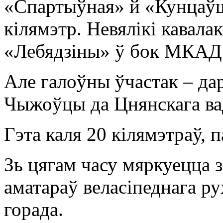
«Спартыўная» й «Кунцаўш
кілямэтр. Невялікі кавала
«Лебядзіны» ў бок МКАД
Але галоўны ўчастак – да
Чыжоўцы да Цнянскага ва
Гэта каля 20 кілямэтраў,
Зь цягам часу мяркуецца з
аматараў веласіпеднага ру
горада.