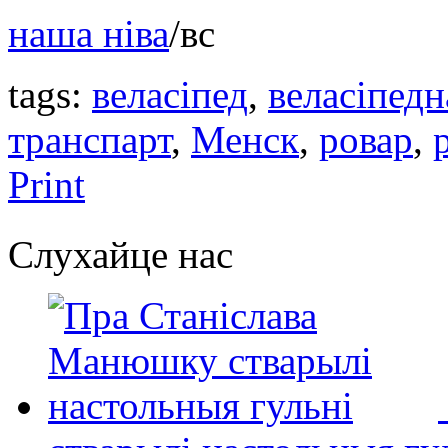
наша ніва
/вс
tags:
веласіпед
,
веласіпедн
транспарт
,
Менск
,
ровар
,
Print
Слухайце нас