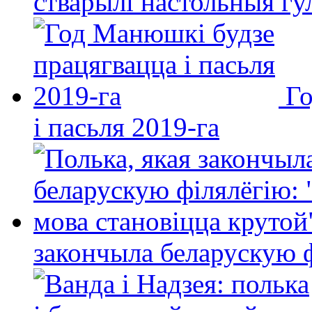
стварылі настольныя гу
Го
і пасьля 2019-га
закончыла беларускую фі