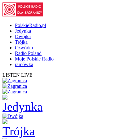
PolskieRadio.pl
Jedynka
Dwójka
Trójka
Czwórka
Radio Poland
Moje Polskie Radio
ramówka
LISTEN LIVE