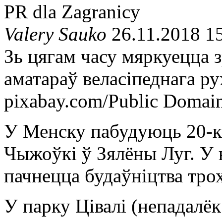
PR dla Zagranicy
Valery Sauko
26.11.2018 1
Зь цягам часу мяркуецца з
аматараў веласіпеднага ру
pixabay.com/Public Domai
У Менску пабудуюць 20-к
Чыжоўкі ў Зялёны Луг. У 
пачнецца будаўніцтва трох
У парку Цівалі (непадалё