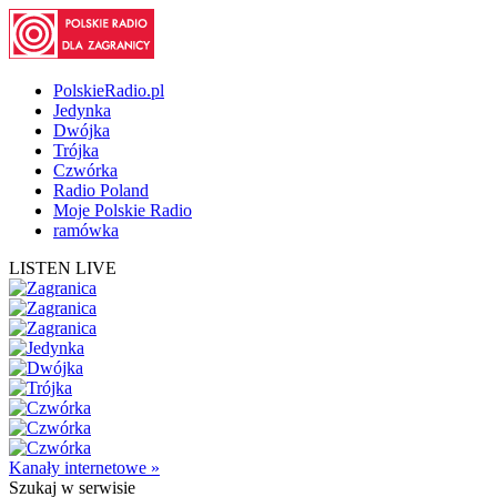
PolskieRadio.pl
Jedynka
Dwójka
Trójka
Czwórka
Radio Poland
Moje Polskie Radio
ramówka
LISTEN LIVE
Kanały internetowe »
Szukaj
w serwisie