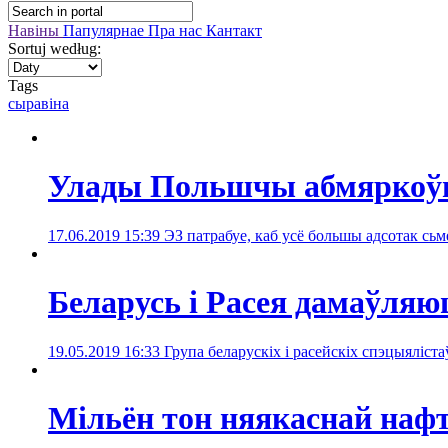
Навіны
Папулярнае
Пра нас
Кантакт
Sortuj według:
Tags
сыравіна
Улады Польшчы абмяркоўв
17.06.2019 15:39
ЭЗ патрабуе, каб усё большы адсотак сь
Беларусь і Расея дамаўляю
19.05.2019 16:33
Група беларускіх і расейскіх спэцыяліс
Мільён тон няякаснай нафт