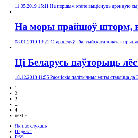
11.05.2019 15:11
На першым этапе выціснуць дрэнную сырав
На моры прайшоў шторм, 
08.01.2019 13:21
Старацеляў «балтыйскага золата» прыцяг
Ці Беларусь паўторыць лё
18.12.2018 11:55
Расейскія палітычныя эліты ставяцца да Б
1
2
3
...
4
next »
Як нас слухаць
Падкаст
RSS