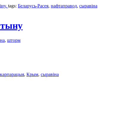
іну.
tags:
Беларусь-Расея
,
нафтаправод
,
сыравіна
штыну
іна
,
шторм
нкарпарацыя
,
Крым
,
сыравіна