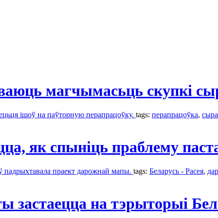
аюць магчымасьць скупкі сы
мецьця ішоў на паўторную перапрацоўку.
tags:
перапрацоўка
,
сыра
цца, як спыніць праблему пас
таў падрыхтавала праект дарожнай мапы.
tags:
Беларусь - Расея
,
да
ы застаецца на тэрыторыі Бел