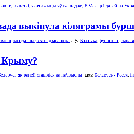
іну зь веткі, якая ажыцьцяўляе падачу ў Мазыр і далей ва Укра
вада выкінула кіляграмы бур
вае прыгода і надзея падзарабіць.
tags:
Балтыка
,
бурштын
,
сырав
с Крыму?
еларусі, як раней ставіліся да паўвыспы.
tags:
Беларусь - Расея
,
і