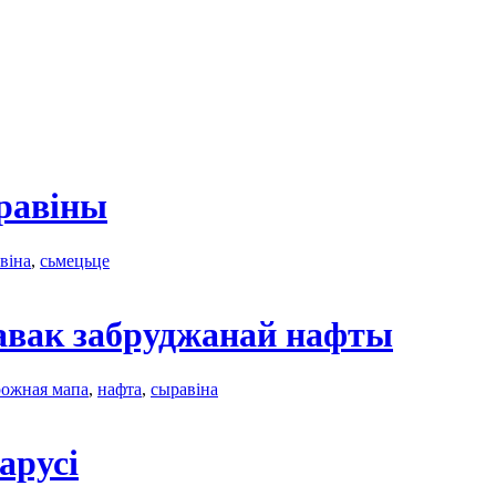
равіны
віна
,
сьмецьце
тавак забруджанай нафты
рожная мапа
,
нафта
,
сыравіна
арусі