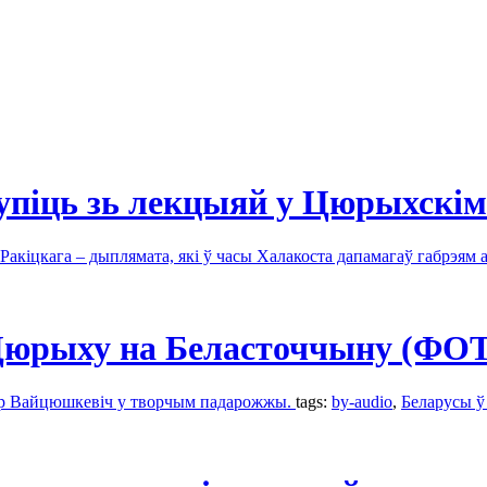
іць зь лекцыяй у Цюрыхскім
кіцкага – дыплямата, які ў часы Халакоста дапамагаў габрэям
 Цюрыху на Беласточчыну (ФО
ер Вайцюшкевіч у творчым падарожжы.
tags:
by-audio
,
Беларусы 