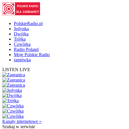
PolskieRadio.pl
Jedynka
Dwójka
Trójka
Czwórka
Radio Poland
Moje Polskie Radio
ramówka
LISTEN LIVE
Kanały internetowe »
Szukaj
w serwisie