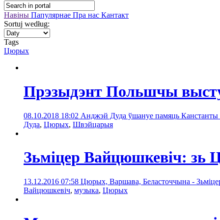
Навіны
Папулярнае
Пра нас
Кантакт
Sortuj według:
Tags
Цюрых
Прэзыдэнт Польшчы выступ
08.10.2018 18:02
Анджэй Дуда ўшануе памяць Канстанты Ра
Дуда
,
Цюрых
,
Швэйцарыя
Зьміцер Вайцюшкевіч: зь
13.12.2016 07:58
Цюрых, Варшава, Беласточчына - Зьміц
Вайцюшкевіч
,
музыка
,
Цюрых