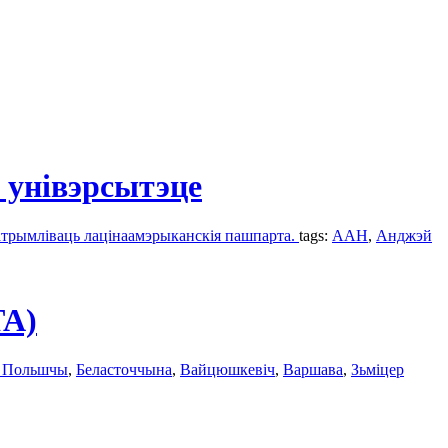
 унівэрсытэце
 атрымліваць лацінаамэрыканскія пашпарта.
tags:
ААН
,
Анджэй
ТА)
ў Польшчы
,
Беласточчына
,
Вайцюшкевіч
,
Варшава
,
Зьміцер