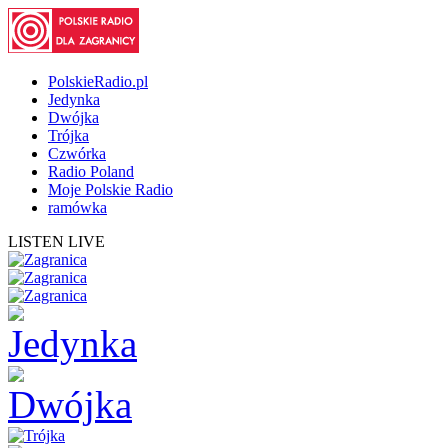
PolskieRadio.pl
Jedynka
Dwójka
Trójka
Czwórka
Radio Poland
Moje Polskie Radio
ramówka
LISTEN LIVE