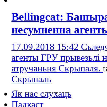
Bellingcat: Башыра
несумненна агент
17.09.2018 15:42
Сьледч
агенты ГРУ прывезьлі н
атручаньня Скрыпаля.
t
Скрыпаль
Як нас слухаць
Падкаст