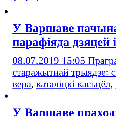
У Варшаве пачын
парафіяда дзяцей і
08.07.2019 15:05
Прагра
старажытнай трыядзе: с
вера
,
каталіцкі касьцёл
,
У Варшаве праход