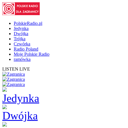
PolskieRadio.pl
Jedynka
Dwójka
Trójka
Czwórka
Radio Poland
Moje Polskie Radio
ramówka
LISTEN LIVE