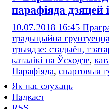
парафіяда дзяцей 
10.07.2018 16:45
Прагр
традыцыйна грунтуецца
трыядзе: стадыён, тэат
каталікі на Ўсходзе
,
кат
Парафіяда
,
спартовыя г
Як нас слухаць
Падкаст
RSS