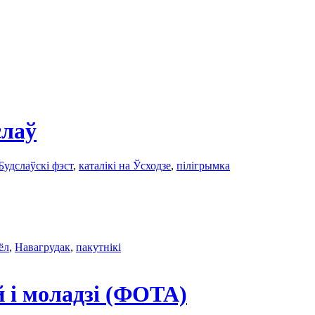
слаў
Будслаўскі фэст
,
каталікі на Ўсходзе
,
пілігрымка
ёл
,
Навагрудак
,
пакутнікі
 і моладзі (ФОТА)