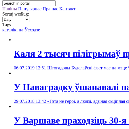
Навіны
Папулярнае
Пра нас
Кантакт
Sortuj według:
Tags
каталікі на Ўсходзе
Каля 2 тысяч пілігрымаў п
06.07.2019 12:51
Штогадовы Будслаўскі фэст мае на мэце
У Наваградку ўшанавалі п
29.07.2018 13:42
«Гэта не героі, а людзі, адзіная сьціплая 
У Варшаве праходзіць 30-я