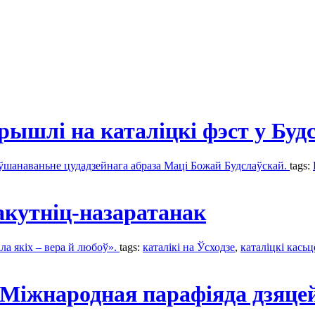
рышлі на каталіцкі фэст у Буд
 ўшанаваньне цудадзейнага абраза Маці Божай Будслаўскай.
tags:
акутніц-назаратанак
сіла якіх – вера й любоў».
tags:
каталікі на Ўсходзе
,
каталіцкі касьц
 Міжнародная парафіяда дзяцей