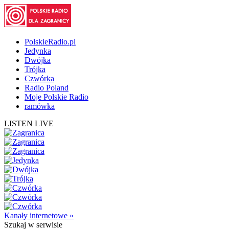
PolskieRadio.pl
Jedynka
Dwójka
Trójka
Czwórka
Radio Poland
Moje Polskie Radio
ramówka
LISTEN LIVE
Kanały internetowe »
Szukaj
w serwisie