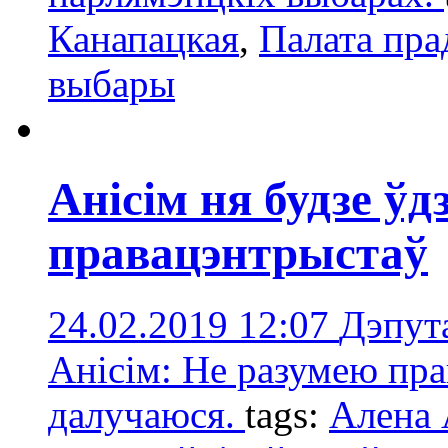
Канапацкая
,
Палата пра
выбары
Анісім ня будзе ў
правацэнтрыстаў
24.02.2019 12:07
Дэпут
Анісім: Не разумею прав
далучаюся.
tags:
Алена 