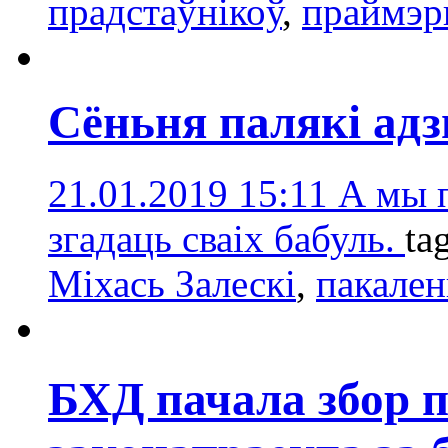
прадстаўнікоў
,
праймэр
Сёньня палякі адз
21.01.2019 15:11
А мы п
згадаць сваіх бабуль.
ta
Міхась Залескі
,
пакален
БХД пачала збор 