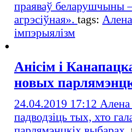
праяваў беларушчыны –
агрэсіўная».
tags:
Алена
імпэрыялізм
Анісім і Канапацк
новых парлямэнцк
24.04.2019 17:12
Алена 
падводзіць тых, хто гал
парлямэнцкіх выбарах.