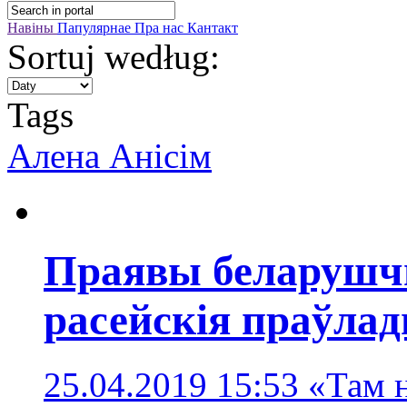
Навіны
Папулярнае
Пра нас
Кантакт
Sortuj według:
Tags
Алена Анісім
Праявы беларушч
расейскія праўла
25.04.2019 15:53
«Там н