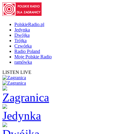
PolskieRadio.pl
Jedynka
Dwójka
Trójka
Czwórka
Radio Poland
Moje Polskie Radio
ramówka
LISTEN LIVE