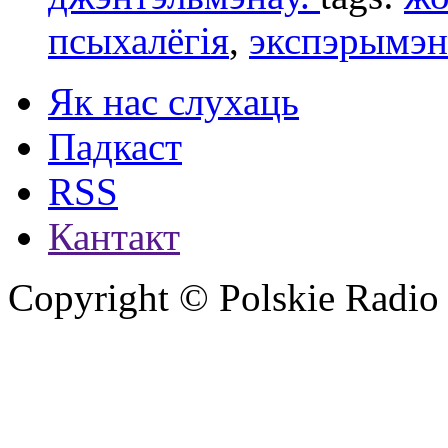
псыхалёгія
,
экспэрымэн
Як нас слухаць
Падкаст
RSS
Кантакт
Copyright © Polskie Radio