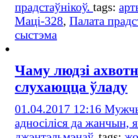
прадстаўнікоў.
tags:
арт
Маці-328
,
Палата прадс
сыстэмa
Чаму людзі ахвотн
слухаюцца ўладy
01.04.2017 12:16
Мужчы
адносіліся да жанчын, 
джэнтэльмэнаў.
tags:
жо