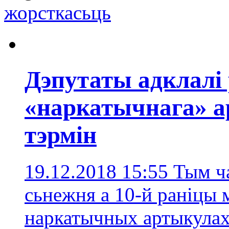
жорсткасьць
Дэпутаты адклалі 
«наркатычнага» а
тэрмін
19.12.2018 15:55
Тым ча
сьнежня а 10-й раніцы 
наркатычных артыкулах