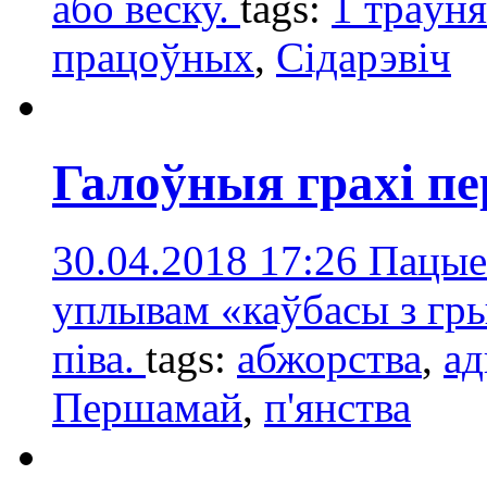
або вёску.
tags:
1 траўня
працоўных
,
Сідарэвіч
Галоўныя грахі п
30.04.2018 17:26
Пацые
уплывам «каўбасы з грыл
піва.
tags:
абжорства
,
ад
Першамай
,
п'янства