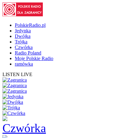
PolskieRadio.pl
Jedynka
Dwójka
Trójka
Czwórka
Radio Poland
Moje Polskie Radio
ramówka
LISTEN LIVE