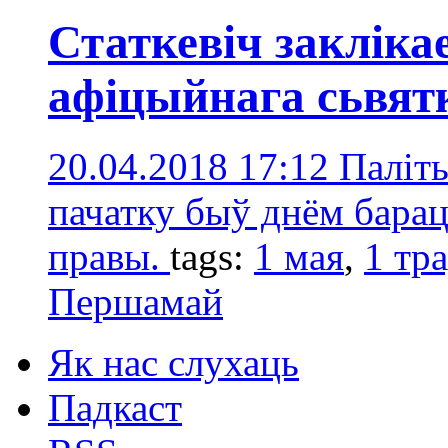
Статкевіч закліка
афіцыйнага сьвя
20.04.2018 17:12
Паліт
пачатку быў днём бара
правы.
tags:
1 мая
,
1 тр
Першамай
Як нас слухаць
Падкаст