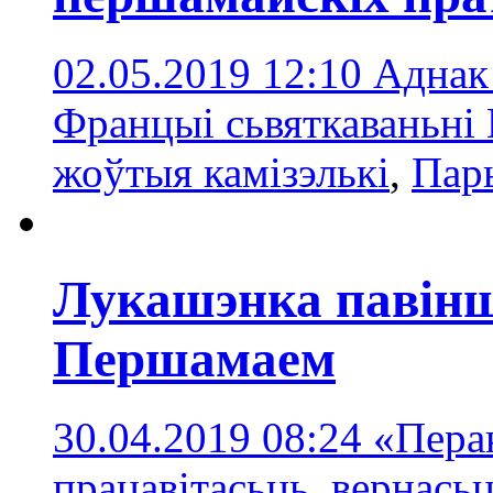
02.05.2019 12:10
Аднак
Францыі сьвяткаваньні
жоўтыя камізэлькі
,
Пар
Лукашэнка павінш
Першамаем
30.04.2019 08:24
«Пера
працавітасьць, вернась