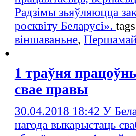
Радзімы зьяўляюцца зак
росквіту Беларусі».
tag
віншаваньне
,
Першама
1 траўня працоўн
свае правы
30.04.2018 18:42
У Бела
нагода выкарыстаць сва