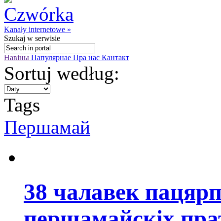
Kanały internetowe »
Szukaj
w serwisie
Навіны
Папулярнае
Пра нас
Кантакт
Sortuj według:
Tags
Першамай
38 чалавек пацярп
першамайскіх пра