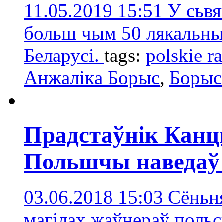
11.05.2019 15:51
У сьвя
больш чым 50 лякальны
Беларусі.
tags:
polskie r
Анжалікa Борыс
,
Борыс
Прадстаўнік Канц
Польшчы наведаў
03.06.2018 15:03
Сёньня
магілах жаўнераў польс