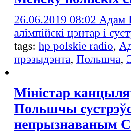
26.06.2019 08:02
Адам К
алімпійскі цэнтар і сус
tags:
hp polskie radio
,
Ад
прэзыдэнта
,
Польшчa
,
Міністар канцыля
Польшчы сустрэўс
непрызнаваным 