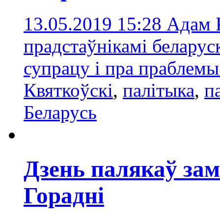
13.05.2019 15:28
Адам К
прадстаўнікамі беларус
супрацу і пра праблемы
Квяткоўскі
,
палітыка
,
п
Беларусь
Дзень палякаў за
Горадні