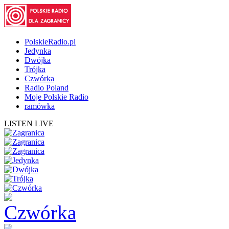
PolskieRadio.pl
Jedynka
Dwójka
Trójka
Czwórka
Radio Poland
Moje Polskie Radio
ramówka
LISTEN LIVE