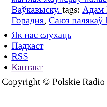
Ваўкавыску.
tags:
Адам 
Горадня
,
Саюз палякаў 
Як нас слухаць
Падкаст
RSS
Кантакт
Copyright © Polskie Radio