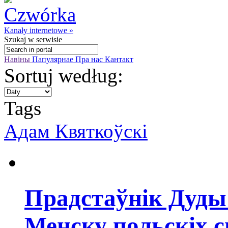
Kanały internetowe »
Szukaj
w serwisie
Навіны
Папулярнае
Пра нас
Кантакт
Sortuj według:
Tags
Адам Квяткоўскі
Прадстаўнік Дуды
Менску польскіх 