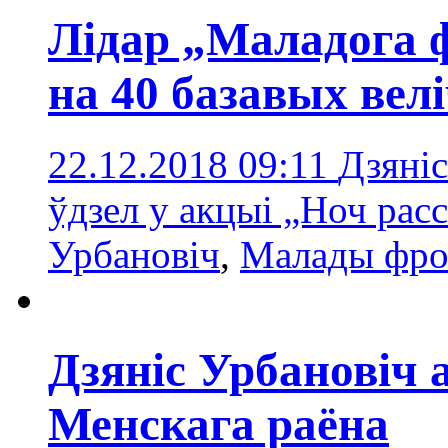
Лідар „Маладога
на 40 базавых вел
22.12.2018 09:11
Дзяніс
ўдзел у акцыі „Ноч рас
Урбановіч
,
Малады фро
Дзяніс Урбановіч
Менскага раёна