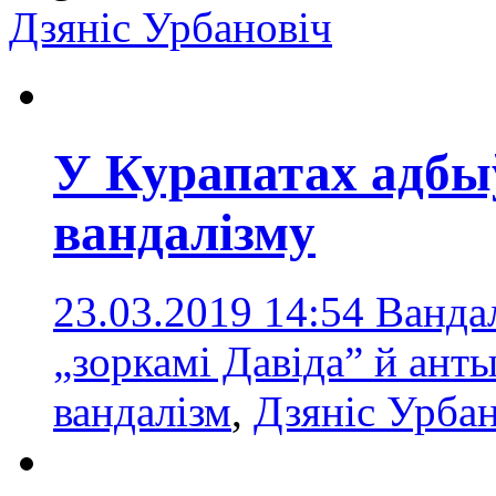
Дзяніс Урбановіч
У Курапатах адбы
вандалізму
23.03.2019 14:54
Вандал
„зоркамі Давіда” й ант
вандалізм
,
Дзяніс Урбан