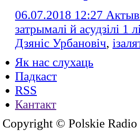
06.07.2018 12:27
Актыві
затрымалі й асудзілі 1 л
Дзяніс Урбановіч
,
ізаля
Як нас слухаць
Падкаст
RSS
Кантакт
Copyright © Polskie Radio