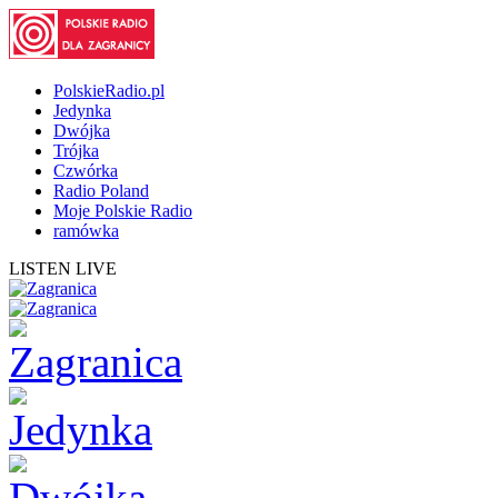
PolskieRadio.pl
Jedynka
Dwójka
Trójka
Czwórka
Radio Poland
Moje Polskie Radio
ramówka
LISTEN LIVE