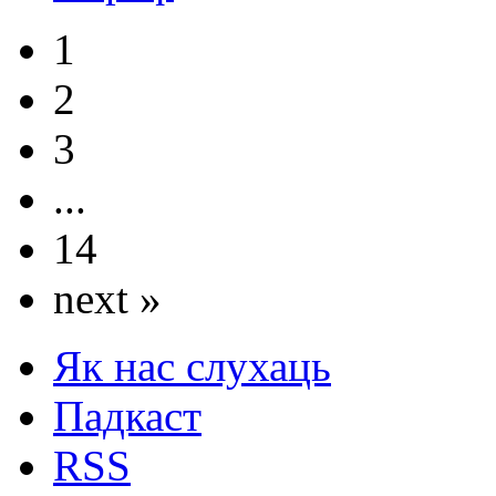
1
2
3
...
14
next »
Як нас слухаць
Падкаст
RSS