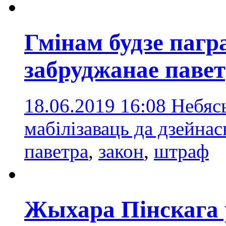
Гмінам будзе пагр
забруджанае паве
18.06.2019 16:08
Небяс
мабілізаваць да дзейнас
паветра
,
закон
,
штраф
Жыхара Пінскага р