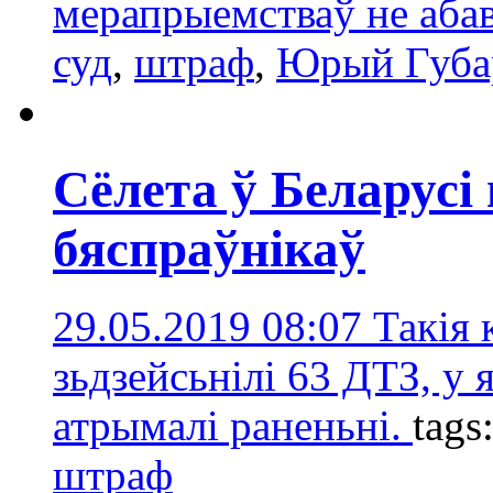
мерапрыемстваў не аба
суд
,
штраф
,
Юрый Губа
Сёлета ў Беларусі
бяспраўнікаў
29.05.2019 08:07
Такія 
зьдзейсьнілі 63 ДТЗ, у я
атрымалі раненьні.
tags
штраф