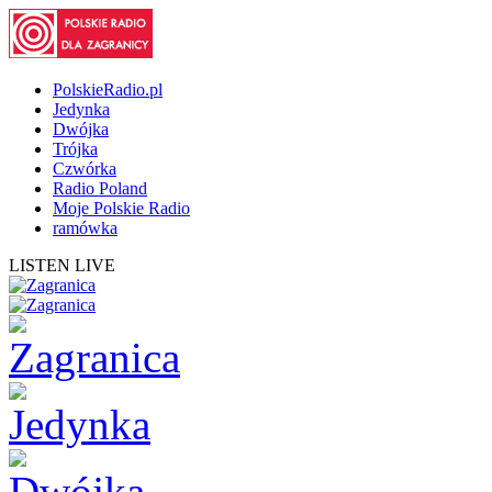
PolskieRadio.pl
Jedynka
Dwójka
Trójka
Czwórka
Radio Poland
Moje Polskie Radio
ramówka
LISTEN LIVE