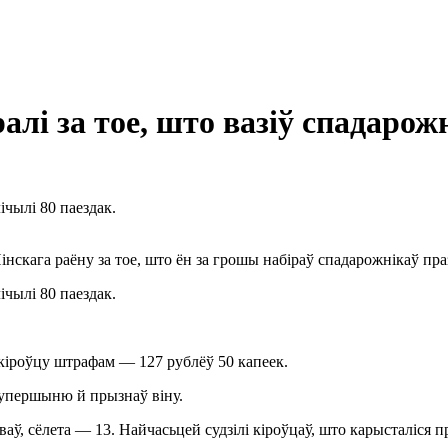
і за тое, што вазіў спадарожн
ічылі 80 паездак.
кага раёну за тое, што ён за грошы набіраў спадарожнікаў праз 
ічылі 80 паездак.
 кіроўцу штрафам — 127 рублёў 50 капеек.
 упершыню й прызнаў віну.
аў, сёлета — 13. Найчасьцей судзілі кіроўцаў, што карысталіся пр