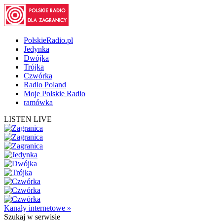
PolskieRadio.pl
Jedynka
Dwójka
Trójka
Czwórka
Radio Poland
Moje Polskie Radio
ramówka
LISTEN LIVE
Kanały internetowe »
Szukaj
w serwisie