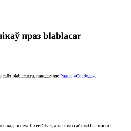
ікаў праз blablacar
сайт blablacar.ru, паведамляе
Радыё «Свабода»
.
ыкладаньнем TaxeeDriver, а таксама сайтамі beepcar.ru і