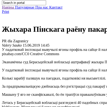
Навіны
Папулярнае
Пра нас
Кантакт
Print
Жыхара Пінскага раёну пакарал
PR dla Zagranicy
Valery Sauko
15.06.2019 14:45
У падатковай інспэкцыі вывучылі ягоны профіль на сайце й нал
pixabay.com/CC0 Creative Commons
Эканамічны суд Берасьцейскай вобласьці аштрафаваў жыхара Пінс
У падатковай інспэкцыі вывучылі ягоны профіль на сайце й нал
Колькі зарабіў паляшук на паездках, падатковікі ня высьветлілі.
За прадпрымальніцкую дзейнасьць без рэгістрацыі суд пакараў
Машыну ў яго не сканфіскавалі, бо ён трапіўся праваахоўнікам
Летась у Берасьцейскай вобласьці разгледзелі 40 падобных справ
blablacar.ru. Машыны ні ў кога не сканфіскавалі.