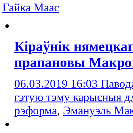
Гайка Маас
Кіраўнік нямецка
прапановы Макро
06.03.2019 16:03
Паводл
гэтую тэму карысныя 
рэформа
,
Эмануэль Ма