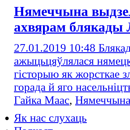
Нямеччына выдзел
ахвярам блякады 
27.01.2019 10:48
Блякад
ажыцьцяўлялася нямецк
гісторыю як жорсткае з
горада й яго насельніцт
Гайка Маас
,
Нямеччына
Як нас слухаць