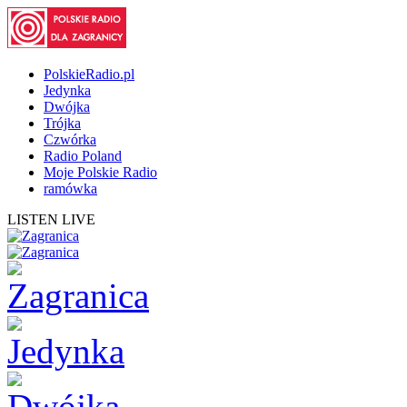
PolskieRadio.pl
Jedynka
Dwójka
Trójka
Czwórka
Radio Poland
Moje Polskie Radio
ramówka
LISTEN LIVE