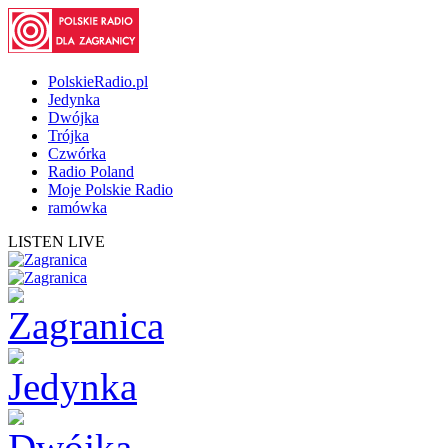
PolskieRadio.pl
Jedynka
Dwójka
Trójka
Czwórka
Radio Poland
Moje Polskie Radio
ramówka
LISTEN LIVE