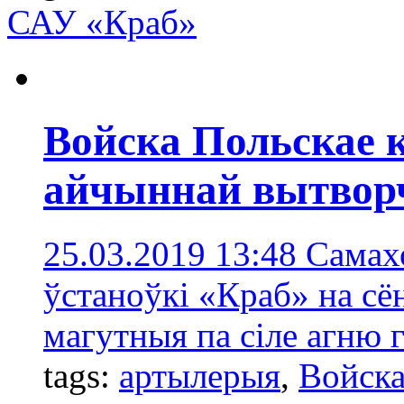
САУ «Краб»
Войска Польскае 
айчыннай вытворч
25.03.2019 13:48
Самах
ўстаноўкі «Краб» на сё
магутныя па сіле агню 
tags:
артылерыя
,
Войска