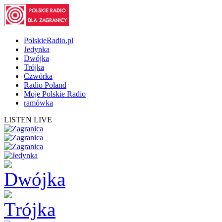
PolskieRadio.pl
Jedynka
Dwójka
Trójka
Czwórka
Radio Poland
Moje Polskie Radio
ramówka
LISTEN LIVE