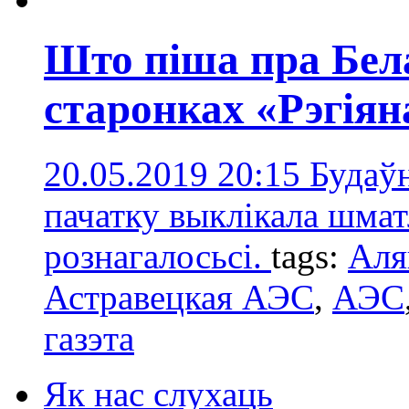
Што піша пра Бел
старонках «Рэгіян
20.05.2019 20:15
Будаўн
пачатку выклікала шмат
рознагалосьсі.
tags:
Аля
Астравецкая АЭС
,
АЭС
газэта
Як нас слухаць