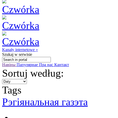
Kanały internetowe »
Szukaj
w serwisie
Навіны
Папулярнае
Пра нас
Кантакт
Sortuj według:
Tags
Рэгіянальная газэта