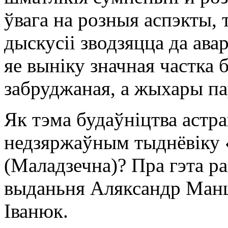
ўвага на розныя аспэкты, т
дыскусіі зводзяцца да ава
яе выніку значная частка
забруджаная, а жыхары па
Як тэма будаўніцтва астр
недзяржаўным тыднёвіку «
(Маладзечна)? Пра гэта ра
выданьня Аляксандр Манцэ
Іванюк.