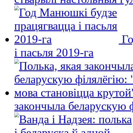
Го
і пасьля 2019-га
закончыла беларускую фі