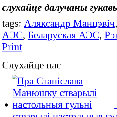
слухайце далучаны гукав
tags:
Аляксандр Манцэвіч
АЭС
,
Беларуская АЭС
,
Рэ
Print
Слухайце нас
стварылі настольныя гу