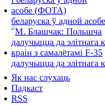
беларуска ў адной асо
далучыцца да элітнага ко
Як нас слухаць
Падкаст
RSS