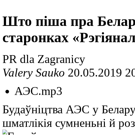
Што піша пра Белар
старонках «Рэгіяна
PR dla Zagranicy
Valery Sauko
20.05.2019 2
АЭС.mp3
Будаўніцтва АЭС у Беларус
шматлікія сумненьні й роз