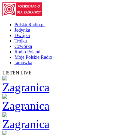
PolskieRadio.pl
Jedynka
Dwójka
Trójka
Czwórka
Radio Poland
Moje Polskie Radio
ramówka
LISTEN LIVE