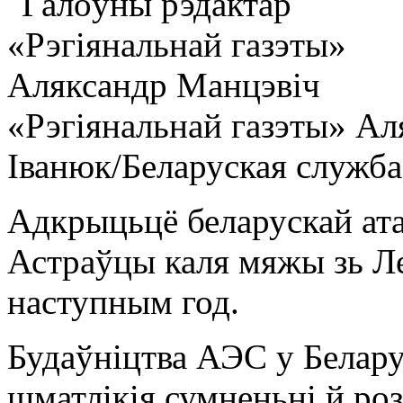
«Рэгіянальнай газэты» А
Іванюк/Беларуская служба
Адкрыцьцё беларускай ата
Астраўцы каля мяжы зь Ле
наступным год.
Будаўніцтва АЭС у Беларус
шматлікія сумненьні й роз