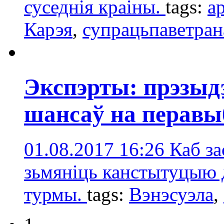
суседнія краіны.
tags:
а
Карэя
,
супрацьпаветран
Экспэрты: прэзыд
шансаў на перавы
01.08.2017 16:26
Каб за
зьмяніць канстытуцыю 
турмы.
tags:
Вэнэсуэла
,