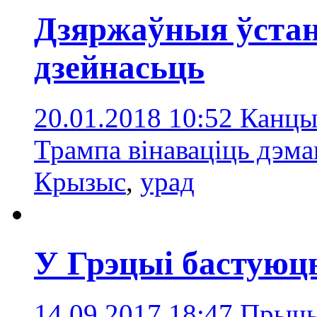
Дзяржаўныя ўста
дзейнасьць
20.01.2018 10:52
Канцы
Трампа вінаваціць дэма
Крызыс
,
урад
У Грэцыі бастуюц
14.09.2017 18:47
Прычын