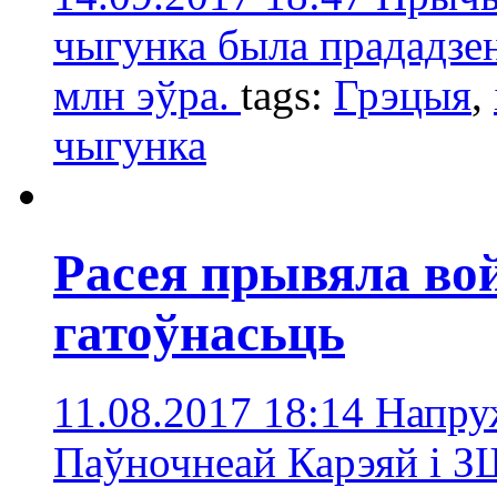
чыгунка была прададзен
млн эўра.
tags:
Грэцыя
,
чыгунка
Расея прывяла во
гатоўнасьць
11.08.2017 18:14
Напру
Паўночнеай Карэяй і 