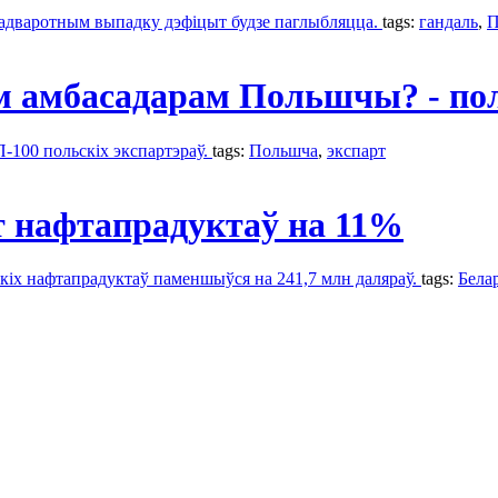
у адваротным выпадку дэфіцыт будзе паглыбляцца.
tags:
гандаль
,
П
 амбасадарам Польшчы? - пол
100 польскіх экспартэраў.
tags:
Польшчa
,
экспарт
т нафтапрадуктаў на 11%
кіх нафтапрадуктаў паменшыўся на 241,7 млн даляраў.
tags:
Бела