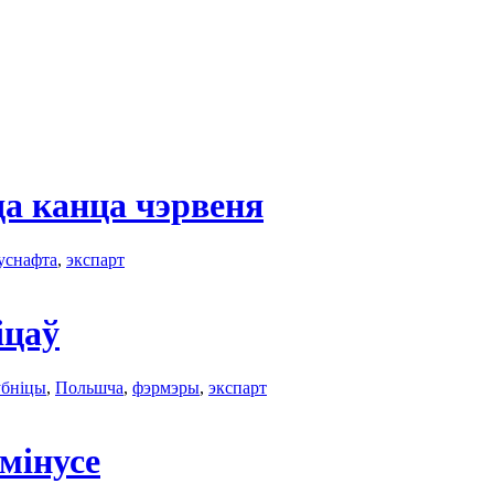
а канца чэрвеня
уснафта
,
экспарт
іцаў
убніцы
,
Польшчa
,
фэрмэры
,
экспарт
мінусе