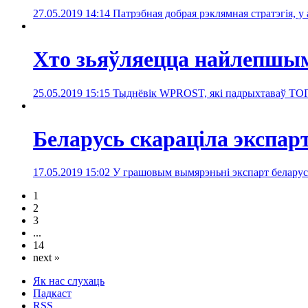
27.05.2019 14:14
Патрэбная добрая рэклямная стратэгія, 
Хто зьяўляецца найлепшым
25.05.2019 15:15
Тыднёвік WPROST, які падрыхтаваў ТОП-
Беларусь скараціла экспар
17.05.2019 15:02
У грашовым вымярэньні экспарт беларус
1
2
3
...
14
next »
Як нас слухаць
Падкаст
RSS