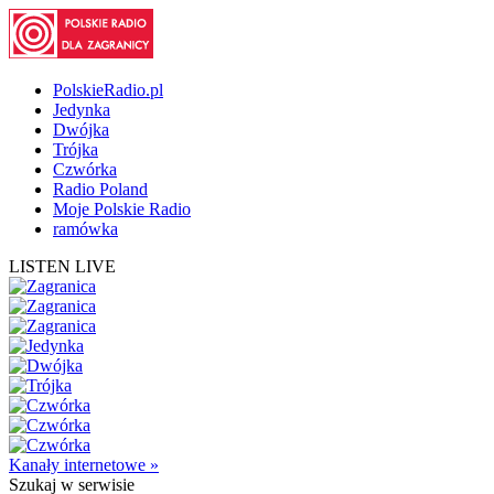
PolskieRadio.pl
Jedynka
Dwójka
Trójka
Czwórka
Radio Poland
Moje Polskie Radio
ramówka
LISTEN LIVE
Kanały internetowe »
Szukaj
w serwisie