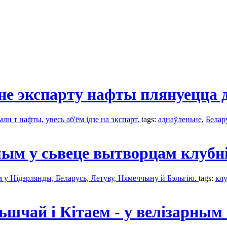
е экспарту нафты плянуецца д
лн т нафты, увесь аб'ём ідзе на экспарт.
tags:
аднаўленьне
,
Белар
ым у сьвеце вытворцам клубн
 у Нідэрлянды, Беларусь, Летуву, Нямеччыну й Бэльгію.
tags:
кл
шчай і Кітаем - у велізарным 