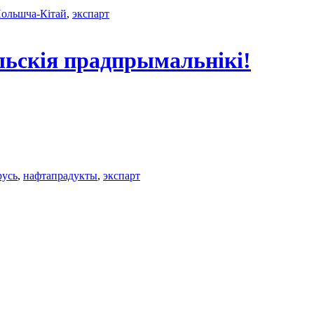
ольшча-Кітай
,
экспарт
ьскія прадпрымальнікі!
русь
,
нафтапрадукты
,
экспарт