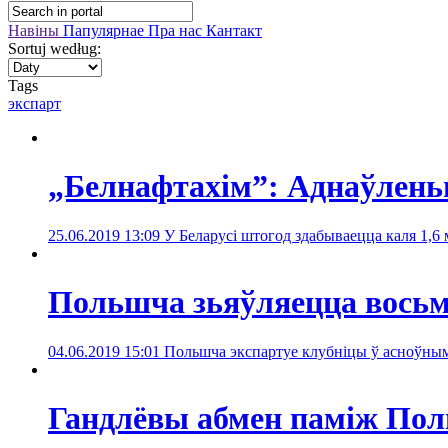
Навіны
Папулярнае
Пра нас
Кантакт
Sortuj według:
Tags
экспарт
„Белнафтахім”: Аднаўленьн
25.06.2019 13:09
У Беларусі штогод здабываецца каля 1,6 м
Польшча зьяўляецца восьм
04.06.2019 15:01
Польшча экспартуе клубніцы ў асноўным
Гандлёвы абмен паміж Поль