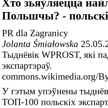
Хто зьяўляецца на
Польшчы? - польскі
PR dla Zagranicy
Jolanta Śmiałowska
25.05.
Тыднёвік WPROST, які па
экспартэраў.
commons.wikimedia.org/By 
У гэтым упэўнены тыднёв
ТОП-100 польскіх экспарт