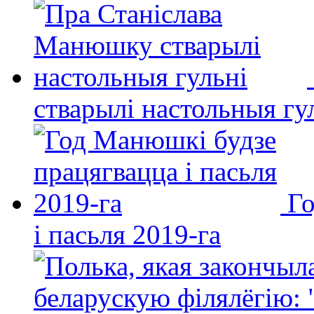
стварылі настольныя гу
Го
і пасьля 2019-га