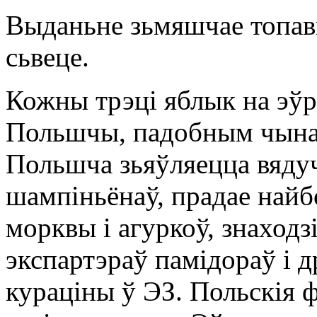
Выданьне зьмяшчае топавы
сьвеце.
Кожны трэці яблык на эўра
Польшчы, падобным чынам 
Польшча зьяўляецца вяду
шампіньёнаў, прадае найб
морквы і агуркоў, знаход
экспартэраў памідораў і
кураціны ў ЭЗ. Польскія