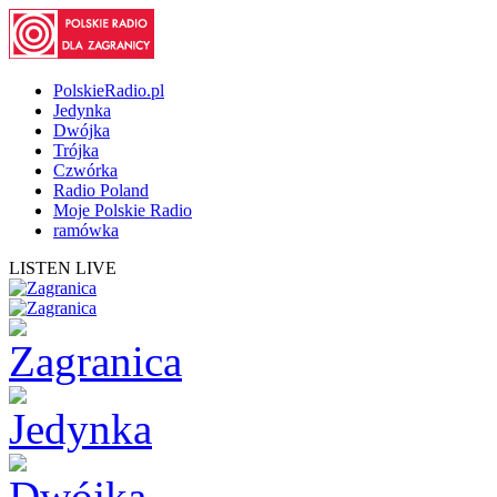
PolskieRadio.pl
Jedynka
Dwójka
Trójka
Czwórka
Radio Poland
Moje Polskie Radio
ramówka
LISTEN LIVE