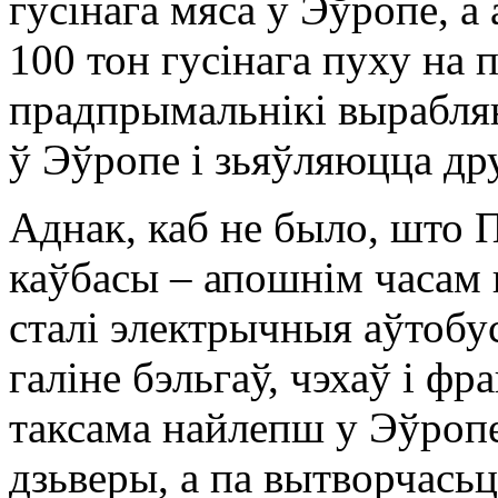
гусінага мяса у Эўропе, 
100 тон гусінага пуху на 
прадпрымальнікі вырабля
ў Эўропе і зьяўляюцца др
Аднак, каб не было, што П
каўбасы – апошнім часам 
сталі электрычныя аўтобу
галіне бэльгаў, чэхаў і фр
таксама найлепш у Эўропе
дзьверы, а па вытворчась