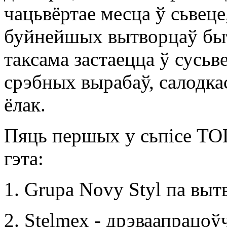
чацьвёртае месца ў сьвеце
буйнейшых вытворцаў быт
таксама застаецца ў сусьв
срэбных вырабаў, салодка
ёлак.
Пяць першых у сьпісе ТОП
гэта:
1. Grupa Novy Styl па выт
2. Stelmex - дрэваапрацо