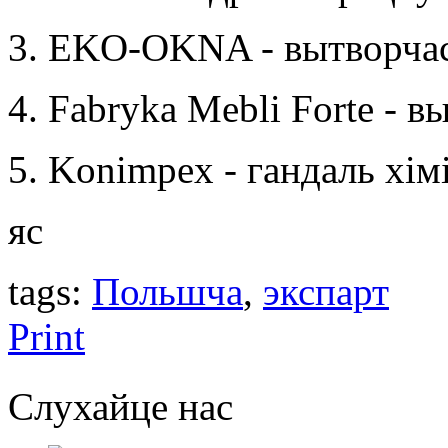
3. EKO-OKNA - вытворчас
4. Fabryka Mebli Forte - 
5. Konimpex - гандаль хі
яс
tags:
Польшчa
,
экспарт
Print
Слухайце нас