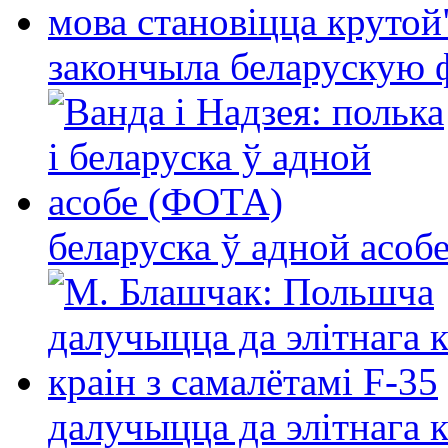
закончыла беларускую фі
беларуска ў адной асо
далучыцца да элітнага ко