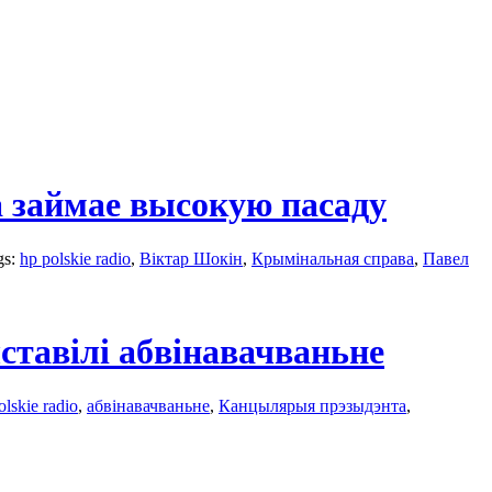
 займае высокую пасаду
gs:
hp polskie radio
,
Віктар Шокін
,
Крымінальная справа
,
Павел
тавілі абвінавачваньне
olskie radio
,
абвінавачваньне
,
Канцылярыя прэзыдэнта
,