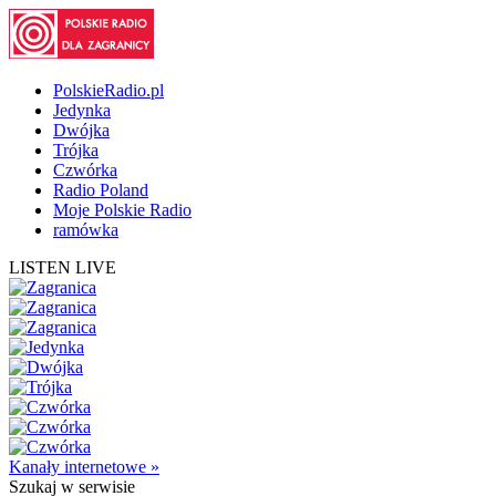
PolskieRadio.pl
Jedynka
Dwójka
Trójka
Czwórka
Radio Poland
Moje Polskie Radio
ramówka
LISTEN LIVE
Kanały internetowe »
Szukaj
w serwisie