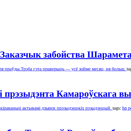
 Заказчык забойства Шарамета
оля праўды.Трэба гэта праверыць — усё зойме месяц, ня больш.
ta
 прэзыдэнта Камароўскага выс
 кіраваньні актывамі дзьвюх прэзыдэнцкіх рэзыдэнцый.
tags:
hp p