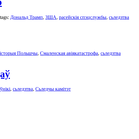
о
tags:
Дональд Трамп
,
ЗША
,
расейскія спэцслужбы
,
сьледзтва
історыя Польшчы
,
Смаленская авіякатастрофа
,
сьледзтва
аў
ўнікi
,
сьледзтва
,
Сьледчы камітэт