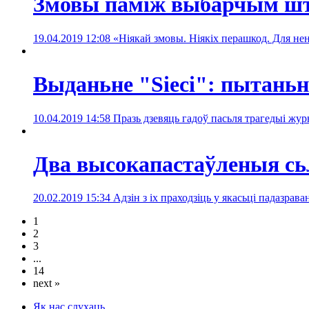
Змовы паміж выбарчым шт
19.04.2019 12:08
«Ніякай змовы. Ніякіх перашкод. Для не
Выданьне "Sieci": пытань
10.04.2019 14:58
Празь дзевяць гадоў пасьля трагедыі жу
Два высокапастаўленыя сь
20.02.2019 15:34
Адзін з іх праходзіць у якасьці падазрав
1
2
3
...
14
next »
Як нас слухаць