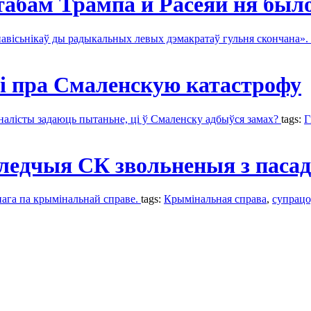
абам Трампа й Расеяй ня был
навісьнікаў ды радыкальных левых дэмакратаў гульня скончана».
ні пра Смаленскую катастрофу
рналісты задаюць пытаньне, ці ў Смаленску адбыўся замах?
tags:
Г
ледчыя СК звольненыя з пасад
анага па крымінальнай справе.
tags:
Крымінальная справа
,
супрацо