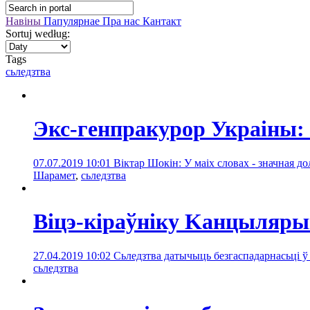
Навіны
Папулярнае
Пра нас
Кантакт
Sortuj według:
Tags
сьледзтва
Экс-генпракурор Украіны:
07.07.2019 10:01
Віктар Шокін: У маіх словах - значная д
Шарамет
,
сьледзтва
Віцэ-кіраўніку Kанцылярыі
27.04.2019 10:02
Сьледзтва датычыць безгаспадарнасьці ў
сьледзтва