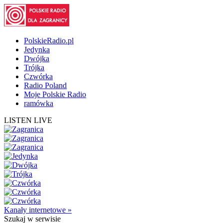
PolskieRadio.pl
Jedynka
Dwójka
Trójka
Czwórka
Radio Poland
Moje Polskie Radio
ramówka
LISTEN LIVE
Kanały internetowe »
Szukaj
w serwisie