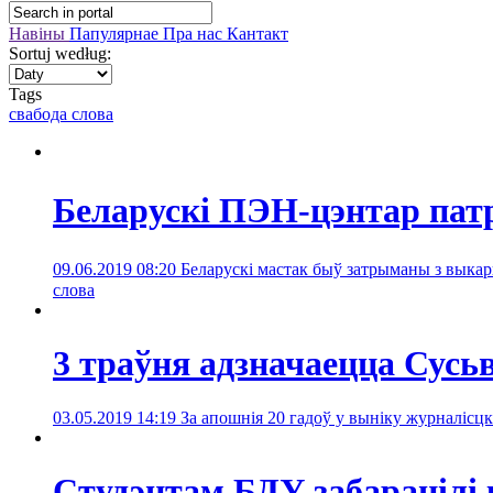
Навіны
Папулярнае
Пра нас
Кантакт
Sortuj według:
Tags
свабода слова
Беларускі ПЭН-цэнтар пат
09.06.2019 08:20
Беларускі мастак быў затрыманы з выкар
слова
3 траўня адзначаецца Сусь
03.05.2019 14:19
За апошнія 20 гадоў у выніку журналісцк
Студэнтам БДУ забаранілі