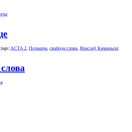
энты
це
.
tags:
ACTA 2
,
Польшчa
,
свабода слова
,
Яраслаў Качыньскі
 слова
ва