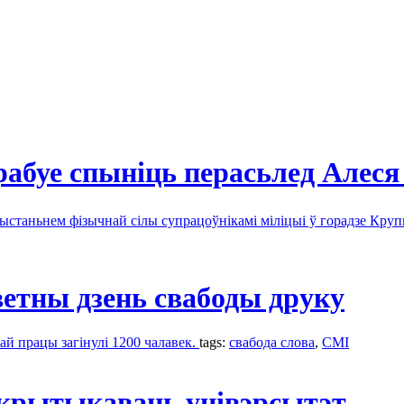
рабуе спыніць перасьлед Але
ыстаньнем фізычнай сілы супрацоўнікамі міліцыі ў горадзе Кру
ветны дзень свабоды друку
ай працы загінулі 1200 чалавек.
tags:
свабода слова
,
СМІ
 крытыкаваць унівэрсытэт