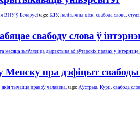
ыя ВНУ ў Беларусі
tags:
БДУ
,
палітычны ціск
,
свабода слова
,
студ
абяцае свабоду слова ў інтэрнэ
 месяца зьяўляецца дырэктыва аб аўтарскіх правах у інтэрнэце
у Менску пра дэфіцыт свабоды
 якія тычацца правоў чалавека.
tags:
Аўстрыя
,
Курц
,
свабода сло