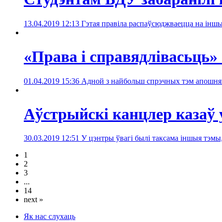
13.04.2019 12:13
Гэтая правіла распаўсюджваецца на інш
«Права і справядлівасьць» 
01.04.2019 15:36
Адной з найбольш спрэчных тэм апошняга
Аўстрыйскі канцлер казаў 
30.03.2019 12:51
У цэнтры ўвагі былі таксама іншыя тэмы,
1
2
3
...
14
next »
Як нас слухаць