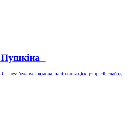
ся Пушкіна
пкі.
tags:
беларуская мова
,
палітычны ціск
,
рэпрэсіі
,
свабода