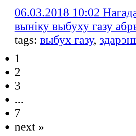
06.03.2018 10:02
Нагада
выніку выбуху газу аб
tags:
выбух газу
,
здарэн
1
2
3
...
7
next »