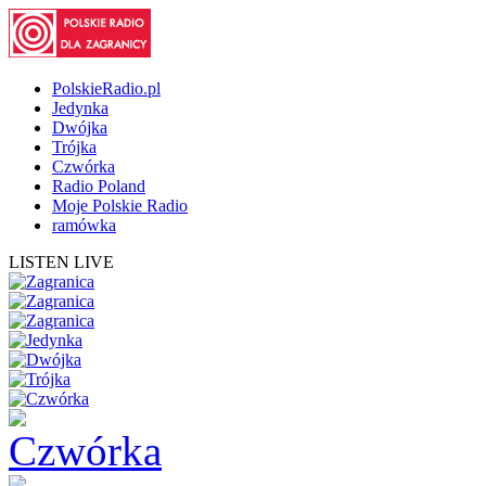
PolskieRadio.pl
Jedynka
Dwójka
Trójka
Czwórka
Radio Poland
Moje Polskie Radio
ramówka
LISTEN LIVE