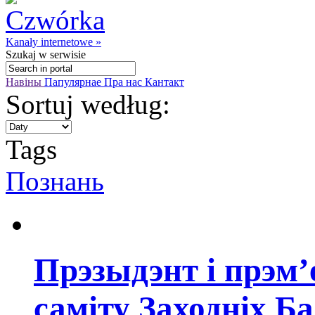
Kanały internetowe »
Szukaj
w serwisie
Навіны
Папулярнае
Пра нас
Кантакт
Sortuj według:
Tags
Познань
Прэзыдэнт і прэм’е
саміту Заходніх Б