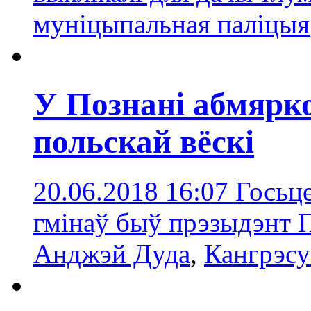
муніцыпальная паліцыя
У Познані абмярк
польскай вёскі
20.06.2018 16:07
Госьце
гмінаў быў прэзыдэнт
Анджэй Дуда
,
Кангрэсу