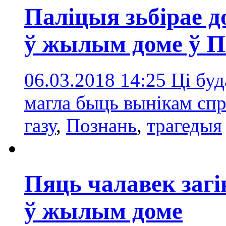
Паліцыя зьбірае 
ў жылым доме ў П
06.03.2018 14:25
Ці буд
магла быць вынікам сп
газу
,
Познань
,
трагедыя
Пяць чалавек загі
ў жылым доме