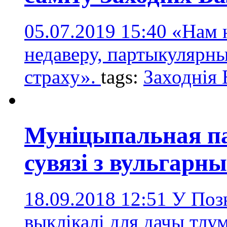
05.07.2019 15:40
«Нам 
недаверу, партыкулярны
страху».
tags:
Заходнія
Муніцыпальная па
сувязі з вульгарн
18.09.2018 12:51
У Позн
выклікалі для дачы тлу