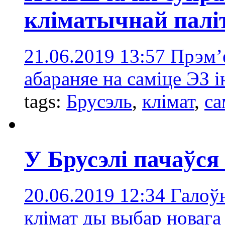
кліматычнай палі
21.06.2019 13:57
Прэм’
абараняе на саміце ЭЗ і
tags:
Брусэль
,
клімат
,
са
У Брусэлі пачаўся
20.06.2019 12:34
Галоў
клімат ды выбар новага