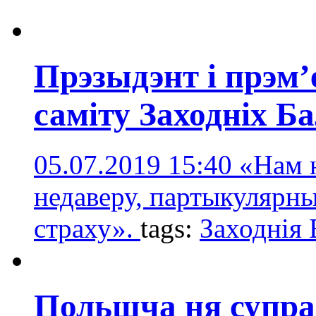
Прэзыдэнт і прэм’е
саміту Заходніх Б
05.07.2019 15:40
«Нам 
недаверу, партыкулярны
страху».
tags:
Заходнія
Польшча ня супра