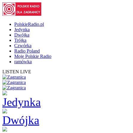
PolskieRadio.pl
Jedynka
Dwójka
Trójka
Czwórka
Radio Poland
Moje Polskie Radio
ramówka
LISTEN LIVE