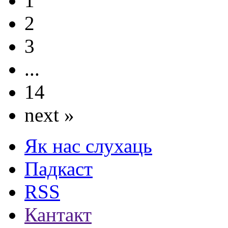
1
2
3
...
14
next »
Як нас слухаць
Падкаст
RSS
Кантакт