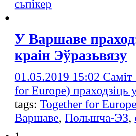
сьпікер
У Варшаве праходз
краін Эўразьвязу
01.05.2019 15:02
Саміт 
for Europe) праходзіць 
tags:
Together for Europ
Варшаве
,
Польшча-ЭЗ
,