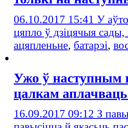
06.10.2017 15:41
У аўто
цяпло ў дзіцячыя сады,
ацяпленьне
,
батарэi
,
во
Ужо ў наступным г
цалкам аплачваць
16.09.2017 09:12
З пав
павысіцца й якасьць пас