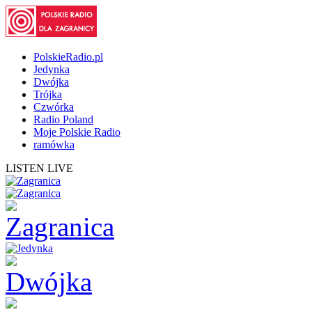
PolskieRadio.pl
Jedynka
Dwójka
Trójka
Czwórka
Radio Poland
Moje Polskie Radio
ramówka
LISTEN LIVE