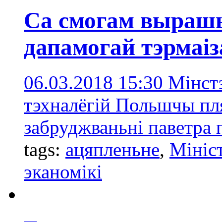
Са смогам вырашы
дапамогай тэрмаі
06.03.2018 15:30
Мінст
тэхналёгій Польшчы пл
забруджваньні паветра
tags:
ацяпленьне
,
Мініс
эканомікі