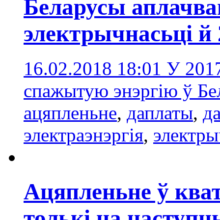
Беларусы аплачв
электрычнасьці й
16.02.2018 18:01
У 2017
спажытую энэргію ў Бе
ацяпленьне
,
даплаты
,
д
электраэнэргія
,
электры
Ацяпленьне ў ква
толькі на наступн