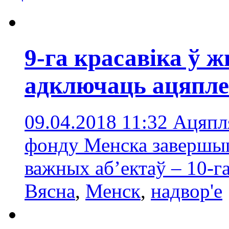
9-га красавіка ў
адключаць ацяпле
09.04.2018 11:32
Ацяпл
фонду Менска завершыц
важных аб’ектаў – 10-га
Вясна
,
Менск
,
надвор'е