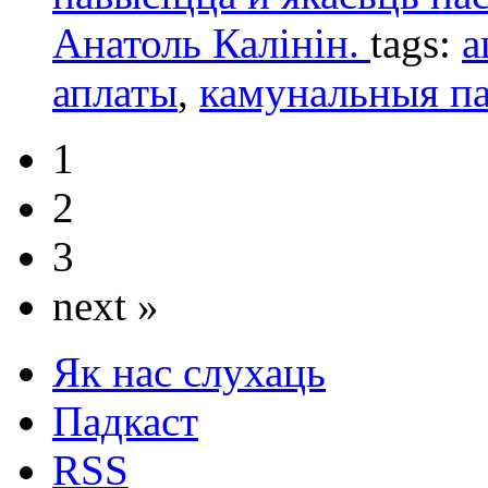
Анатоль Калінін.
tags:
а
аплаты
,
камунальныя па
1
2
3
next »
Як нас слухаць
Падкаст
RSS