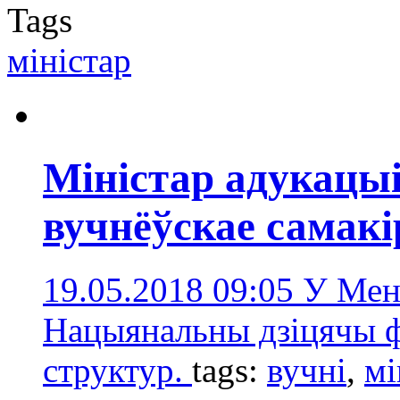
Tags
міністaр
Міністар адукацыі
вучнёўскае самак
19.05.2018 09:05
У Мен
Нацыянальны дзіцячы ф
структур.
tags:
вучні
,
мі