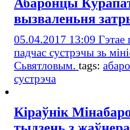
Абаронцы Курапа
вызваленьня затр
05.04.2017 13:09
Гэтае 
падчас сустрэчы зь мін
Сьвятловым.
tags:
абар
сустрэчa
Кіраўнік Мінабаро
тыдзень з жаўнера