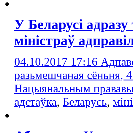
У Беларусі адразу
міністраў адправіл
04.10.2017 17:16
Адпав
разьмешчаная сёньня, 4
Нацыянальным прававым
адстаўка
,
Беларусь
,
мін