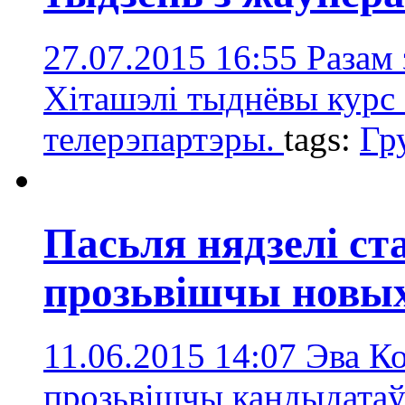
27.07.2015 16:55
Pазам 
Хіташэлі тыднёвы курс
телерэпартэры.
tags:
Гр
Пасьля нядзелі с
прозьвішчы новых
11.06.2015 14:07
Эва Ко
прозьвішчы кандыдатаў 