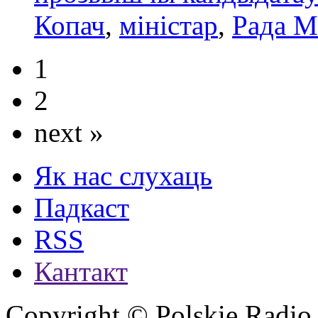
Копач
,
міністaр
,
Рада М
1
2
next »
Як нас слухаць
Падкаст
RSS
Кантакт
Copyright © Polskie Radio