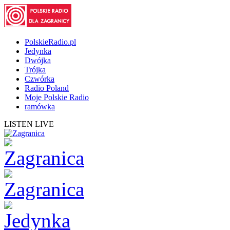
PolskieRadio.pl
Jedynka
Dwójka
Trójka
Czwórka
Radio Poland
Moje Polskie Radio
ramówka
LISTEN LIVE