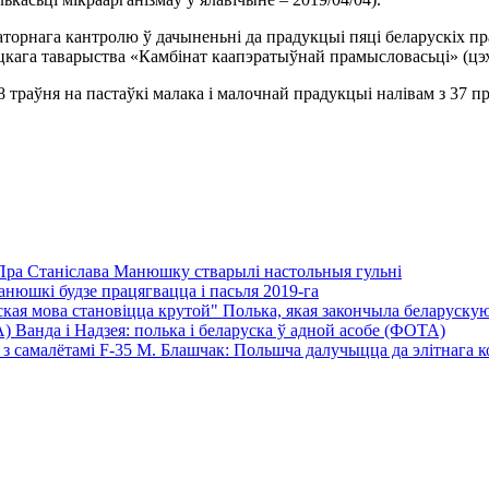
раторнага кантролю ў дачыненьні да прадукцыі пяці беларускіх
ецкага таварыства «Камбінат каапэратыўнай прамысловасьці» (цэ
 8 траўня на пастаўкі малака і малочнай прадукцыі налівам з 37 
Пра Станіслава Манюшку стварылі настольныя гульні
нюшкі будзе працягвацца і пасьля 2019-га
Полька, якая закончыла беларускую 
Ванда і Надзея: полька і беларуска ў адной асобе (ФОТА)
М. Блашчак: Польшча далучыцца да элітнага кол