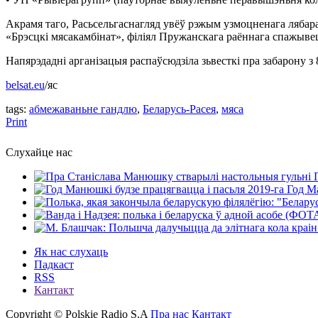
Акрамя таго, Расьсельгаснагляд увёў рэжым узмоцненага ляба
«Брэсцкі мясакамбінат», філіял Пружанскага раённага спажыв
Напярэдадні арганізацыя распаўсюдзіла зьвесткі пра забарону з
belsat.eu
/яс
tags:
абмежаваньне гандлю
,
Беларусь-Расея
,
мяса
Print
Слухайце нас
Год Ма
Як нас слухаць
Падкаст
RSS
Кантакт
Copyright © Polskie Radio S.A
Пра нас
Кантакт