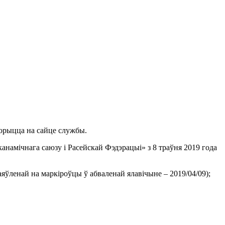
ворыцца на сайце службы.
намічнага саюзу і Расейскай Фэдэрацыі» з 8 траўня 2019 года
яўленай на маркіроўцы ў абваленай ялавічыне – 2019/04/09);