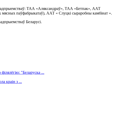
 прадпрыемстваў: ТАА «Аляксандраў», ТАА «Бетпак», ААТ
х мясных паўфабрыкатаў), ААТ « Слуцкі сыраробны камбінат ».
прадпрыемстваў Беларусі.
філялёгію: "Беларуска ...
а краін з ...