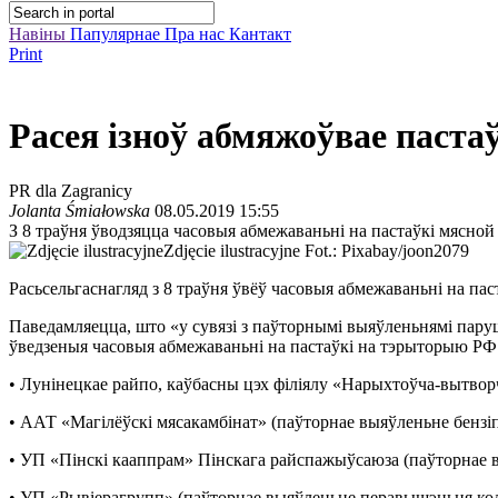
Навіны
Папулярнае
Пра нас
Кантакт
Print
Расея ізноў абмяжоўвае паста
PR dla Zagranicy
Jolanta Śmiałowska
08.05.2019 15:55
З 8 траўня ўводзяцца часовыя абмежаваньні на пастаўкі мясно
Zdjęcie ilustracyjne
Fot.: Pixabay/joon2079
Расьсельгаснагляд з 8 траўня ўвёў часовыя абмежаваньні на па
Паведамляецца, што «у сувязі з паўторнымі выяўленьнямі паруш
ўведзеныя часовыя абмежаваньні на пастаўкі на тэрыторыю РФ
• Лунінецкае райпо, каўбасны цэх філіялу «Нарыхтоўча-вытворч
• ААТ «Магілёўскі мясакамбінат» (паўторнае выяўленьне бензіп
• УП «Пінскі кааппрам» Пінскага райспажыўсаюза (паўторнае в
• УП «Рывіерагрупп» (паўторнае выяўленьне перавышэньня кольк