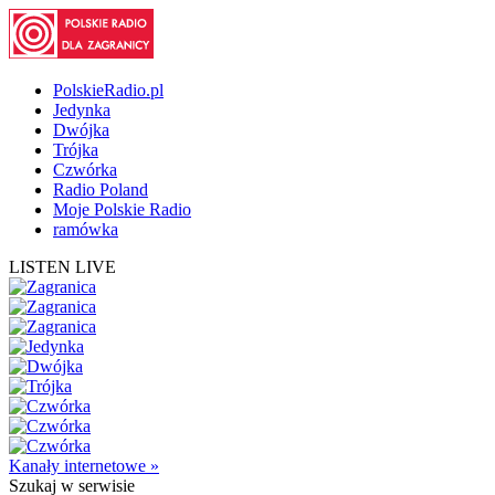
PolskieRadio.pl
Jedynka
Dwójka
Trójka
Czwórka
Radio Poland
Moje Polskie Radio
ramówka
LISTEN LIVE
Kanały internetowe »
Szukaj
w serwisie