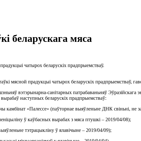
ўкі беларускага мяса
й прадукцыі чатырох беларускіх прадпрыемстваў.
стаўкі мясной прадукцыі чатырох беларускіх прадпрыемстваў, га
эньняў вэтэрынарна-санітарных патрабаваньняў Эўразійскага эка
 вырабаў наступных беларускіх прадпрыемстваў:
ы камбінат «Палессе» (паўторнае выяўленьне ДНК свіньні, не за
еніцыліну ў каўбасных вырабах з мяса птушкі – 2019/04/08);
ыяўленьне тэтрацыкліну ў ялавічыне – 2019/04/09);
асьці мікраарганізмаў у ялавічыне – 2019/04/04).