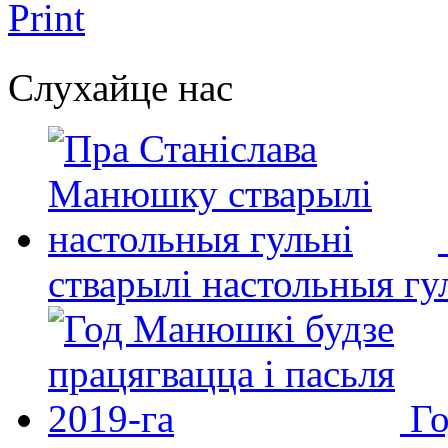
Print
Слухайце нас
стварылі настольныя гу
Го