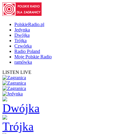
PolskieRadio.pl
Jedynka
Dwójka
Trójka
Czwórka
Radio Poland
Moje Polskie Radio
ramówka
LISTEN LIVE