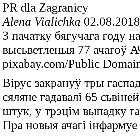
PR dla Zagranicy
Alena Vialichka
02.08.2018
З пачатку бягучага году 
высьветленыя 77 ачагоў А
pixabay.com/Public Domai
Вірус закрануў тры гаспа
сяляне гадавалі 65 сьвіне
штук, у трэцім выпадку га
Пра новыя ачагі інфармуе