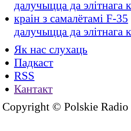
далучыцца да элітнага ко
Як нас слухаць
Падкаст
RSS
Кантакт
Copyright © Polskie Radio