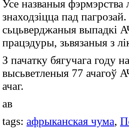
Усе названыя фэрмэрства 
знаходзіцца пад пагрозай.
сьцьверджаныя выпадкі А
працэдуры, зьвязаныя з лі
З пачатку бягучага году 
высьветленыя 77 ачагоў АЧ
ачаг.
ав
tags:
афрыканская чума
,
П