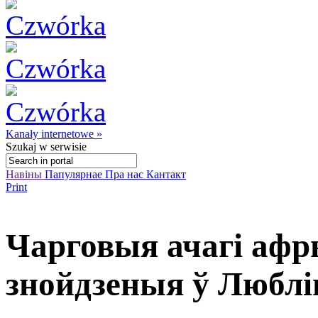
Kanały internetowe »
Szukaj
w serwisie
Навіны
Папулярнае
Пра нас
Кантакт
Print
Чарговыя ачагі афр
знойдзеныя ў Люблі