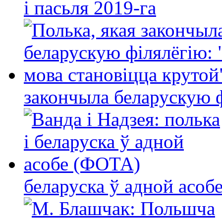
і пасьля 2019-га
закончыла беларускую фі
беларуска ў адной асо