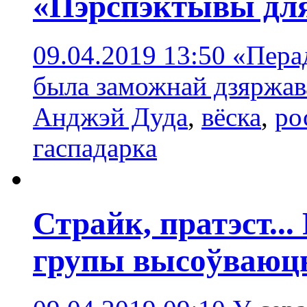
«Пэрспэктывы для
09.04.2019 13:50
«Пера
была заможнай дзяржав
Анджэй Дуда
,
вёска
,
ро
гаспадаркa
Страйк, пратэст..
групы высоўваюць