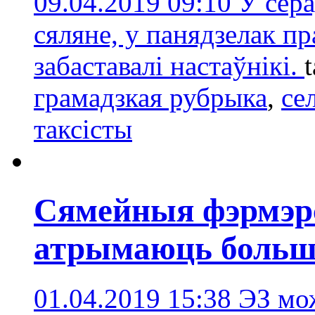
09.04.2019 09:10
У сера
сяляне, у панядзелак пра
забаставалі настаўнікі.
грамадзкая рубрыка
,
се
таксісты
Сямейныя фэрмэрс
атрымаюць больш
01.04.2019 15:38
ЭЗ мо