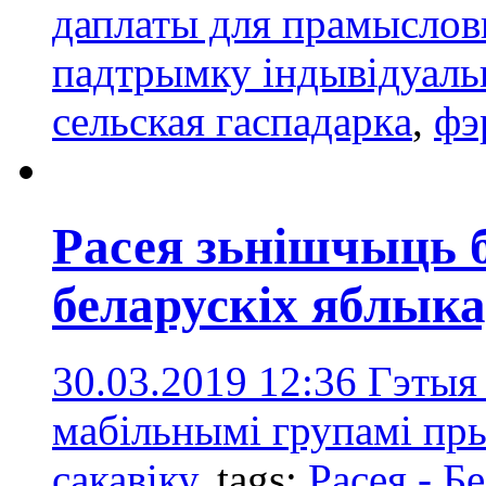
даплаты для прамыслов
падтрымку індывідуаль
сельская гаспадаркa
,
фэ
Расея зьнішчыць б
беларускіх яблыка
30.03.2019 12:36
Гэтыя
мабільнымі групамі пры
сакавіку.
tags:
Расея - Б