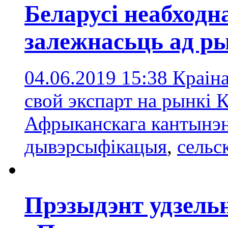
Беларусі неабходн
залежнасьць ад ры
04.06.2019 15:38
Краіна
свой экспарт на рынкі 
Афрыканскага кантынэ
дывэрсыфікацыя
,
сельс
Прэзыдэнт удзельн