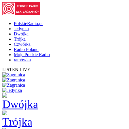
PolskieRadio.pl
Jedynka
Dwójka
Trójka
Czwórka
Radio Poland
Moje Polskie Radio
ramówka
LISTEN LIVE