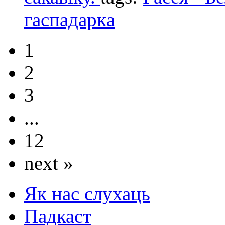
гаспадаркa
1
2
3
...
12
next »
Як нас слухаць
Падкаст