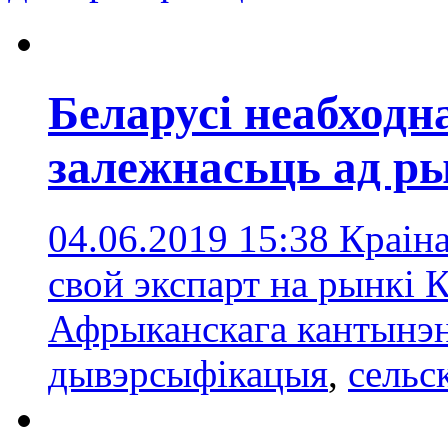
Беларусі неабходн
залежнасьць ад ры
04.06.2019 15:38
Краіна
свой экспарт на рынкі 
Афрыканскага кантынэ
дывэрсыфікацыя
,
сельс