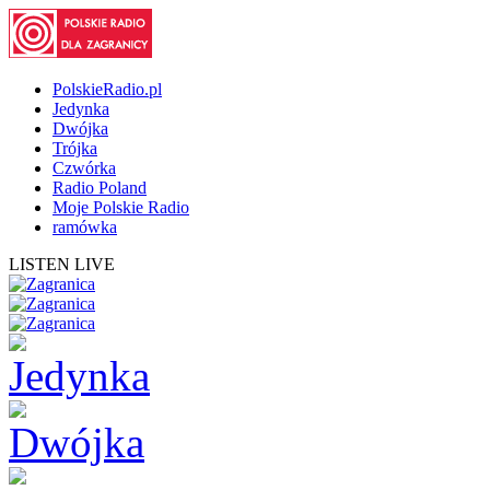
PolskieRadio.pl
Jedynka
Dwójka
Trójka
Czwórka
Radio Poland
Moje Polskie Radio
ramówka
LISTEN LIVE