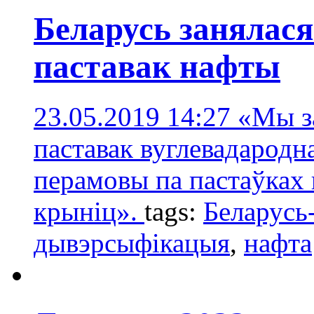
Беларусь занялас
паставак нафты
23.05.2019 14:27
«Мы з
паставак вуглевадародн
перамовы па пастаўках 
крыніц».
tags:
Беларусь
дывэрсыфікацыя
,
нафта