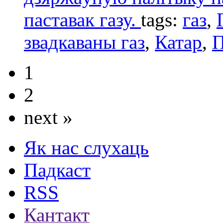
паставак газу.
tags:
газ
,
звадкаваны газ
,
Катар
,
П
1
2
next »
Як нас слухаць
Падкаст
RSS
Кантакт