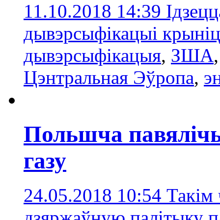
11.10.2018 14:39
Ідзецц
дывэрсыфікацыі крыніц 
дывэрсыфікацыя
,
ЗША
Цэнтральная Эўропа
,
э
Польшча павялічы
газу
24.05.2018 10:54
Такім 
дзяржаўную палітыку п