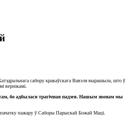
й
Катэдральнага сабору кракаўскага Вавэля вырашыла, што ў
мі вернікамі.
етам, бо адбылася трагічная падзея. Нашым звонам мы
 пачатку пажару ў Саборы Парыскай Божай Маці.