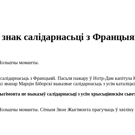
знак салідарнасьці з Францыя
 Польшчы моманты.
 салідарнасьць з Францыяй. Пасьля пажару ў Нотр-Дам капітула 
і званар Марцін Біборскі выказвае салідарнасьць з усім каталіцкі
ыгімонта не выказаў салідарнасьці з усім хрысьціянскім сьв
 Польшчы моманты. Сёньня Звон Жыгімонта прагучыць ў хвіліну