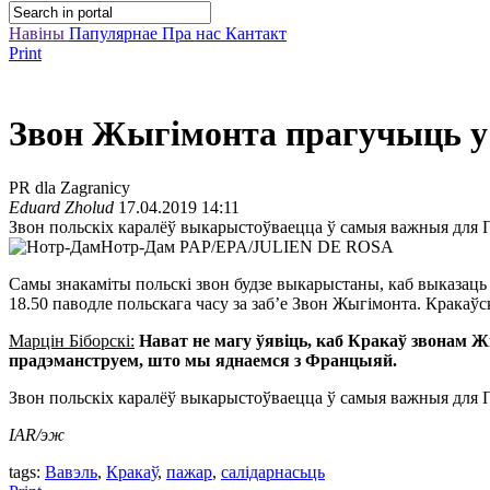
Навіны
Папулярнае
Пра нас
Кантакт
Print
Звон Жыгімонта прагучыць у 
PR dla Zagranicy
Eduard Zholud
17.04.2019 14:11
Звон польскіх каралёў выкарыстоўваецца ў самыя важныя для
Нотр-Дам
PAP/EPA/JULIEN DE ROSA
Самы знакаміты польскі звон будзе выкарыстаны, каб выказаць
18.50 паводле польскага часу за заб’е Звон Жыгімонта. Кракаўск
Марцін Біборскі:
Нават не магу ўявіць, каб Кракаў звонам Ж
прадэманструем, што мы яднаемся з Францыяй.
Звон польскіх каралёў выкарыстоўваецца ў самыя важныя для
IAR/эж
tags:
Вавэль
,
Кракаў
,
пажар
,
салідарнасьць