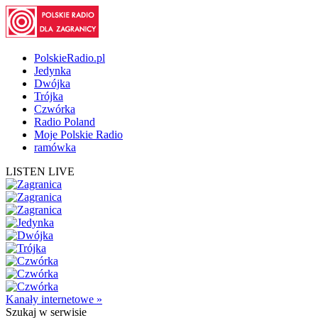
PolskieRadio.pl
Jedynka
Dwójka
Trójka
Czwórka
Radio Poland
Moje Polskie Radio
ramówka
LISTEN LIVE
Kanały internetowe »
Szukaj
w serwisie