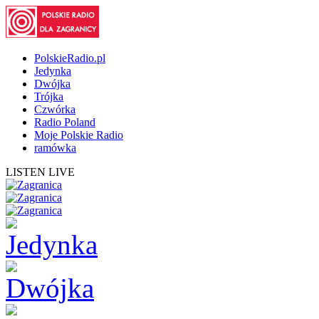
PolskieRadio.pl
Jedynka
Dwójka
Trójka
Czwórka
Radio Poland
Moje Polskie Radio
ramówka
LISTEN LIVE