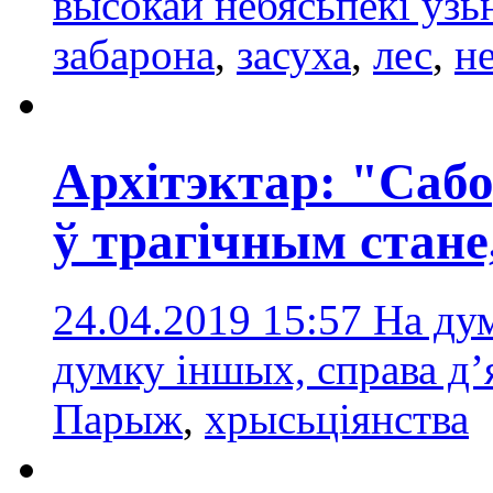
высокай небясьпекі ўзь
забарона
,
засуха
,
лес
,
н
Архітэктар: "Сабо
ў трагічным стане,
24.04.2019 15:57
На дум
думку іншых, справа д’
Парыж
,
хрысьціянства