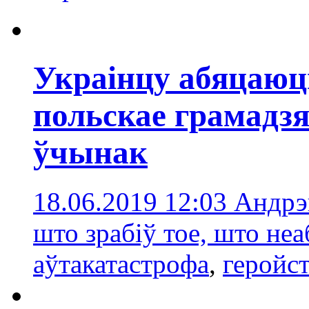
Украінцу абяцаю
польскае грамадзя
ўчынак
18.06.2019 12:03
Андрэй
што зрабіў тое, што не
аўтакатастрофа
,
геройс