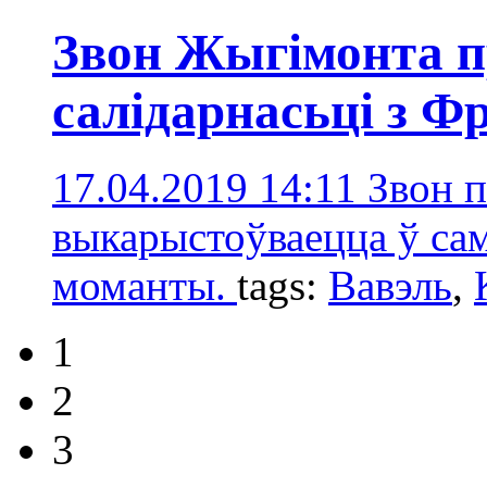
Звон Жыгімонта п
салідарнасьці з 
17.04.2019 14:11
Звон п
выкарыстоўваецца ў с
моманты.
tags:
Вавэль
,
1
2
3