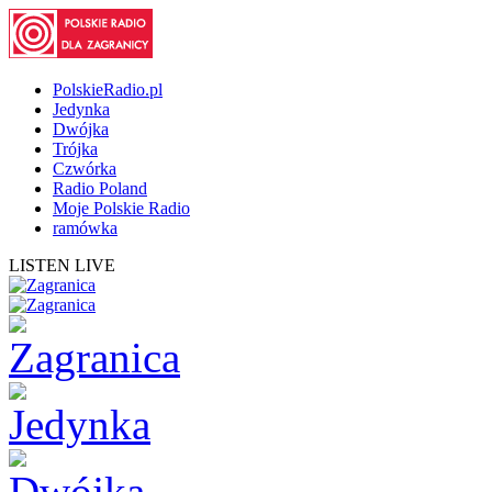
PolskieRadio.pl
Jedynka
Dwójka
Trójka
Czwórka
Radio Poland
Moje Polskie Radio
ramówka
LISTEN LIVE