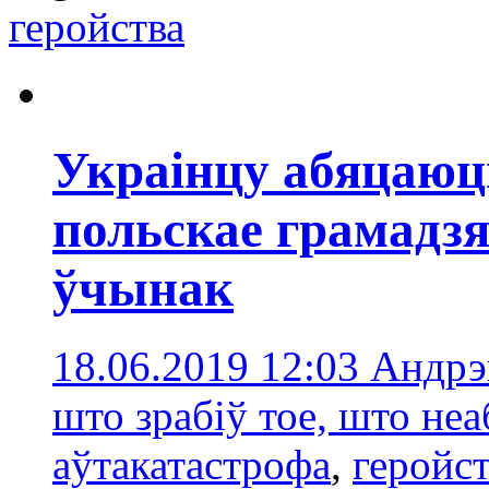
геройства
Украінцу абяцаю
польскае грамадзя
ўчынак
18.06.2019 12:03
Андрэй
што зрабіў тое, што не
аўтакатастрофа
,
геройс