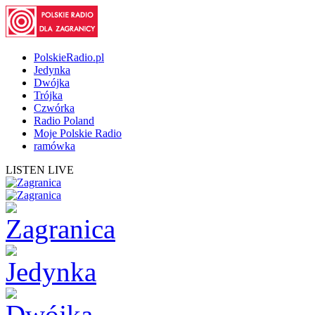
PolskieRadio.pl
Jedynka
Dwójka
Trójka
Czwórka
Radio Poland
Moje Polskie Radio
ramówka
LISTEN LIVE