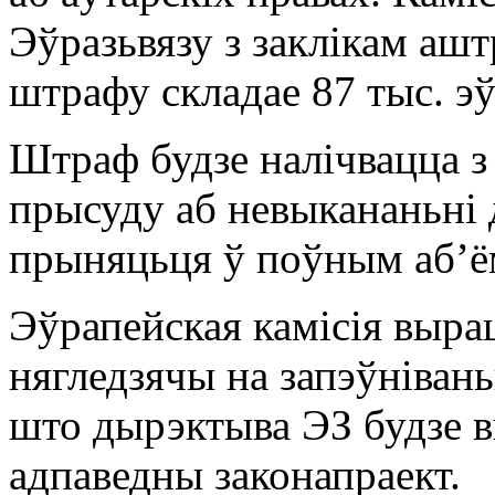
Эўразьвязу з заклікам аш
штрафу складае 87 тыс. эў
Штраф будзе налічвацца з
прысуду аб невыкананьні 
прыняцьця ў поўным абʼё
Эўрапейская камісія выра
нягледзячы на запэўніван
што дырэктыва ЭЗ будзе в
адпаведны законапраект.