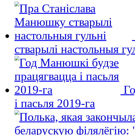
стварылі настольныя гу
Го
і пасьля 2019-га