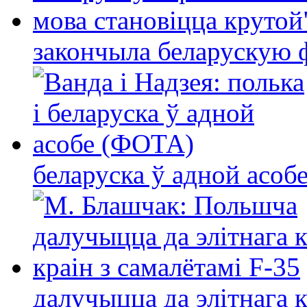
закончыла беларускую фі
беларуска ў адной асо
далучыцца да элітнага ко