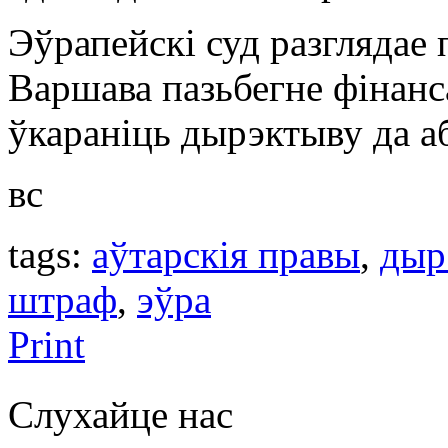
Эўрапейскі суд разглядае 
Варшава пазьбегне фінанса
ўкараніць дырэктыву да а
вс
tags:
аўтарскія правы
,
дыр
штраф
,
эўра
Print
Слухайце нас