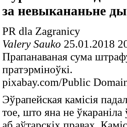
за невыкананьне д
PR dla Zagranicy
Valery Sauko
25.01.2018 2
Прапанаваная сума штрафу 
пратэрміноўкі.
pixabay.com/Public Domai
Эўрапейская камісія пада
тое, што яна не ўкараніла
аб аўтарскіх правах. Камі