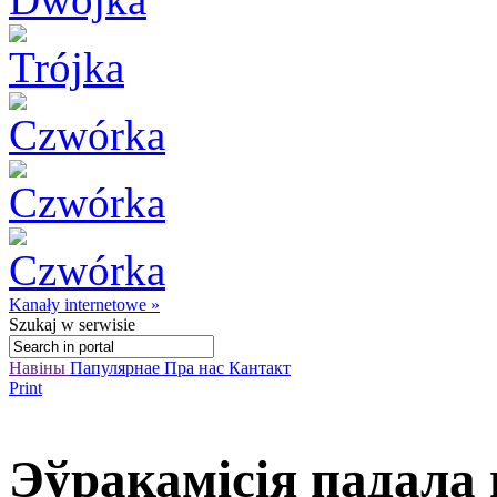
Kanały internetowe »
Szukaj
w serwisie
Навіны
Папулярнае
Пра нас
Кантакт
Print
Эўракамісія падала