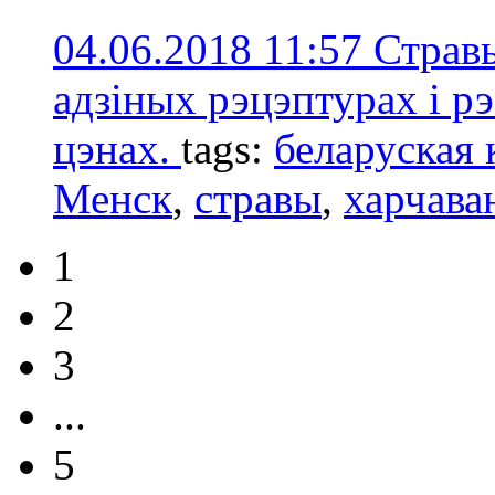
04.06.2018 11:57
Страв
адзіных рэцэптурах і р
цэнах.
tags:
беларуская 
Менск
,
стравы
,
харчава
1
2
3
...
5