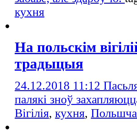
кухня
На польскім вігіл
традыцыя
24.12.2018 11:12
Пасьля
палякі зноў захапляюцц
Вігілія
,
кухня
,
Польшчa