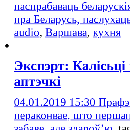
паспрабаваць беларускі
пра Беларусь, паслухац
audio
,
Варшава
,
кухня
Экспэрт: Калісьці
аптэчкі
04.01.2019 15:30
Прафэ
пераконвае, што першап
забаве, але здароў’ю.
ta