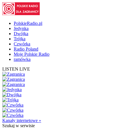
PolskieRadio.pl
Jedynka
Dwójka
Trójka
Czwórka
Radio Poland
Moje Polskie Radio
ramówka
LISTEN LIVE
Kanały internetowe »
Szukaj
w serwisie