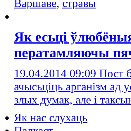
Варшаве
,
стравы
Як есьці ўлюбёныя
ператамляючы пя
19.04.2014 09:09
Пост б
ачысьціць арганізм ад у
злых думак, але і таксы
Як нас слухаць
Падкаст