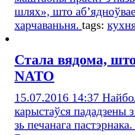
шлях», што аб’ядноўвае
харчаваньня.
tags:
кухн
Стала вядома, што 
NATO
15.07.2016 14:37
Найбо
карыстаўся пададзены з
зь печанага пастэрнака