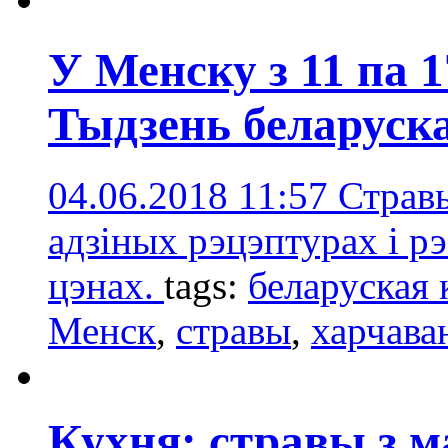
У Менску з 11 па 
Тыдзень беларуска
04.06.2018 11:57
Страв
адзіных рэцэптурах і р
цэнах.
tags:
беларуская 
Менск
,
стравы
,
харчава
Кухня: стравы з 