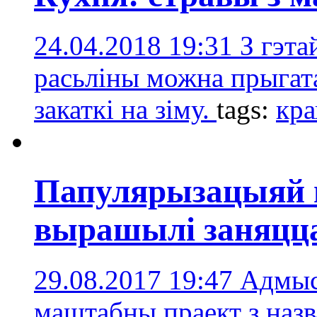
24.04.2018 19:31
З гэта
расьліны можна прыгатав
закаткі на зіму.
tags:
кра
Папулярызацыяй п
вырашылі заняцца
29.08.2017 19:47
Адмыс
маштабны праект з назв