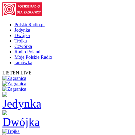
PolskieRadio.pl
Jedynka
Dwójka
Trójka
Czwórka
Radio Poland
Moje Polskie Radio
ramówka
LISTEN LIVE