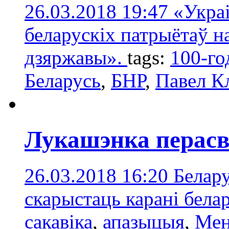
26.03.2018 19:47
«Украі
беларускіх патрыётаў н
дзяржавы».
tags:
100-го
Беларусь
,
БНР
,
Павел К
Лукашэнка перас
26.03.2018 16:20
Белар
скарыстаць карані бела
сакавіка
,
апазыцыя
,
Мен