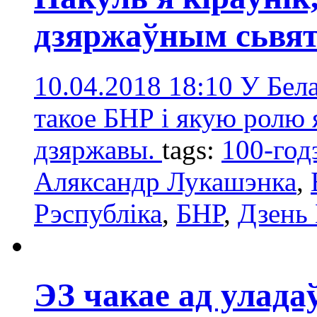
дзяржаўным сьвят
10.04.2018 18:10
У Бела
такое БНР і якую ролю я
дзяржавы.
tags:
100-год
Аляксандр Лукашэнка
,
Рэспубліка
,
БНР
,
Дзень 
ЭЗ чакае ад улада