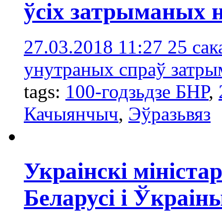
ўсіх затрыманых н
27.03.2018 11:27
25 сак
унутраных спраў затрым
tags:
100-годзьдзе БНР
,
Качыянчыч
,
Эўразьвяз
Украінскі мініста
Беларусі і Ўкраін