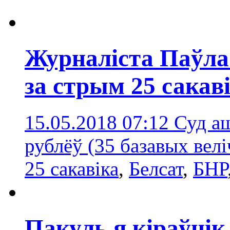
Журналіста Паўл
за стрым 25 сакав
15.05.2018 07:12
Суд а
рублёў (35 базавых вел
25 сакавіка
,
Белсат
,
БНР
Пакуль я кіраўнік,