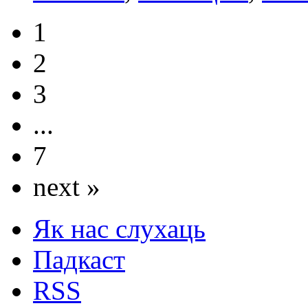
1
2
3
...
7
next »
Як нас слухаць
Падкаст
RSS