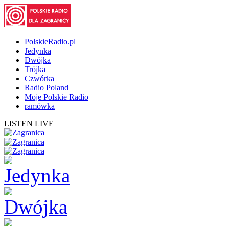
PolskieRadio.pl
Jedynka
Dwójka
Trójka
Czwórka
Radio Poland
Moje Polskie Radio
ramówka
LISTEN LIVE