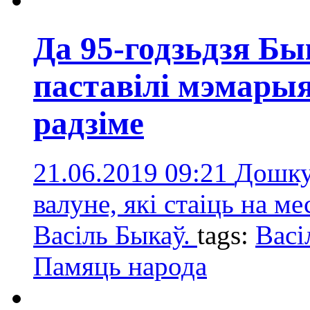
Да 95-годзьдзя Б
паставілі мэмары
радзіме
21.06.2019 09:21
Дошку 
валуне, які стаіць на м
Васіль Быкаў.
tags:
Васі
Памяць народа