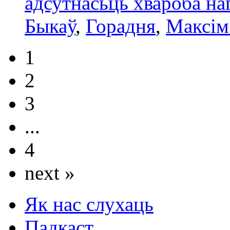
адсутнасьць хвароба на
Быкаў
,
Горадня
,
Максім
1
2
3
...
4
next »
Як нас слухаць
Падкаст