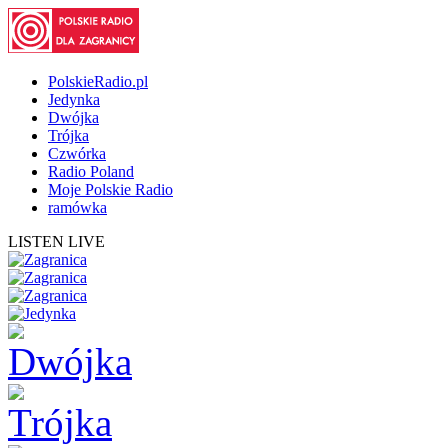
PolskieRadio.pl
Jedynka
Dwójka
Trójka
Czwórka
Radio Poland
Moje Polskie Radio
ramówka
LISTEN LIVE