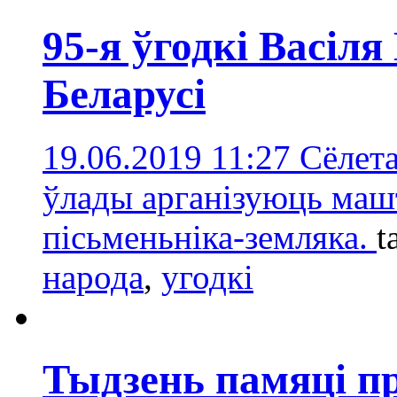
95-я ўгодкі Васіл
Беларусі
19.06.2019 11:27
Сёлет
ўлады арганізуюць маш
пісьменьніка-земляка.
t
народа
,
угодкі
Тыдзень памяці п