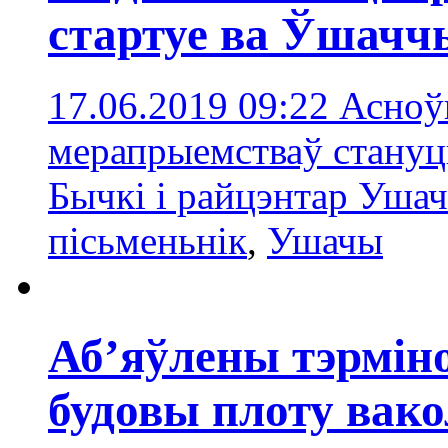
стартуе ва Ўшачч
17.06.2019 09:22
Асноў
мерапрыемстваў стануць
Бычкі і райцэнтар Уша
пісьменьнік
,
Ушачы
Аб’яўлены тэрміно
будовы плоту вако