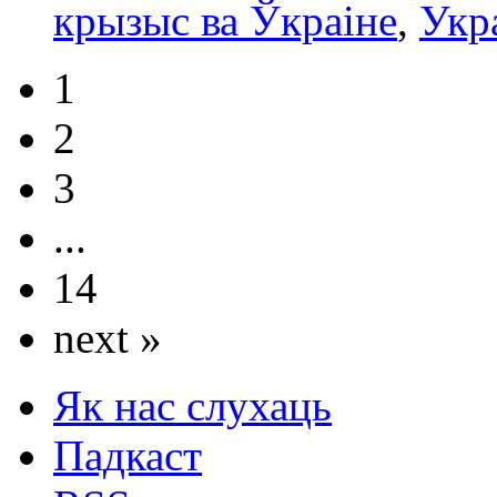
крызыс ва Ўкраіне
,
Укр
1
2
3
...
14
next »
Як нас слухаць
Падкаст