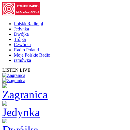
PolskieRadio.pl
Jedynka
Dwójka
Trójka
Czwórka
Radio Poland
Moje Polskie Radio
ramówka
LISTEN LIVE