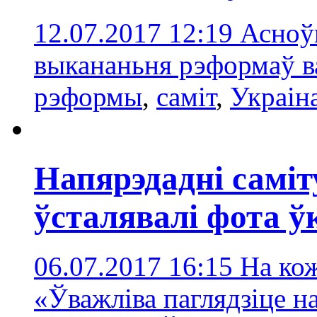
12.07.2017 12:19
Асноўн
выкананьня рэформаў в
рэформы
,
саміт
,
Украін
Напярэдадні саміт
ўсталявалі фота ў
06.07.2017 16:15
На ко
«Ўважліва паглядзіце н