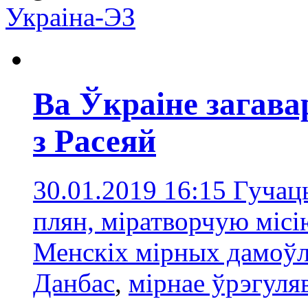
Украіна-ЭЗ
Ва Ўкраіне загава
з Расеяй
30.01.2019 16:15
Гучац
плян, міратворчую міс
Менскіх мірных дамоўл
Данбас
,
мірнае ўрэгуля