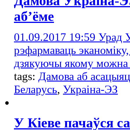
Дамова Ўкраіна-Э
аб’ёме
01.09.2017 19:59
Урад 
рэфармаваць эканоміку,
дзякуючы якому можна 
tags:
Дамова аб асацыя
Беларусь
,
Украіна-ЭЗ
У Кіеве пачаўся с