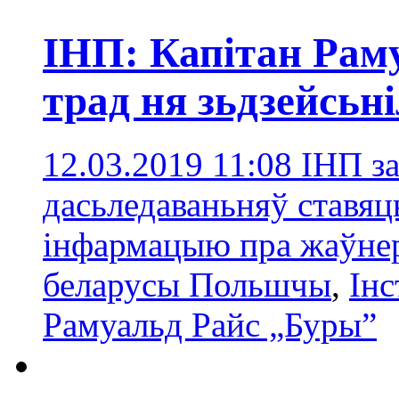
ІНП: Капітан Раму
трад ня зьдзейсьн
12.03.2019 11:08
ІНП за
дасьледаваньняў ставя
інфармацыю пра жаўнер
беларусы Польшчы
,
Інс
Рамуальд Райс „Буры”