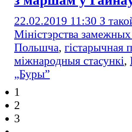
22.02.2019 11:30
З тако
Міністэрства замежных
Польшча
,
гістарычная 
міжнародныя стасункі
,
„Буры”
1
2
3
...