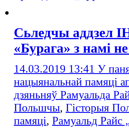
Сьледчы аддзел І
«Бурага» з намі н
14.03.2019 13:41
У паня
нацыянальнай памяці а
дзяньняў Рамуальда Ра
Польшчы
,
Гісторыя П
памяці
,
Рамуальд Райс 