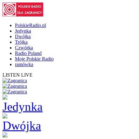
PolskieRadio.pl
Jedynka
Dwójka
Trójka
Czwórka
Radio Poland
Moje Polskie Radio
ramówka
LISTEN LIVE