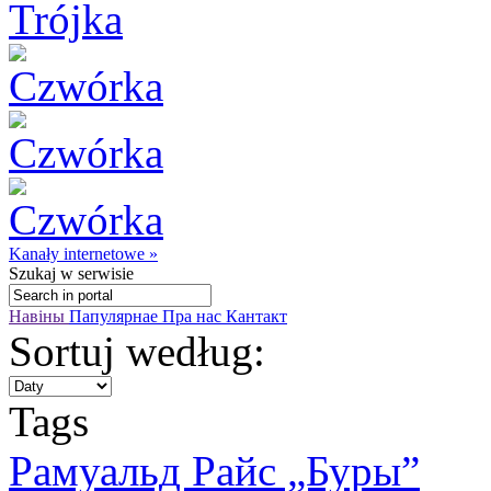
Kanały internetowe »
Szukaj
w serwisie
Навіны
Папулярнае
Пра нас
Кантакт
Sortuj według:
Tags
Рамуальд Райс „Буры”