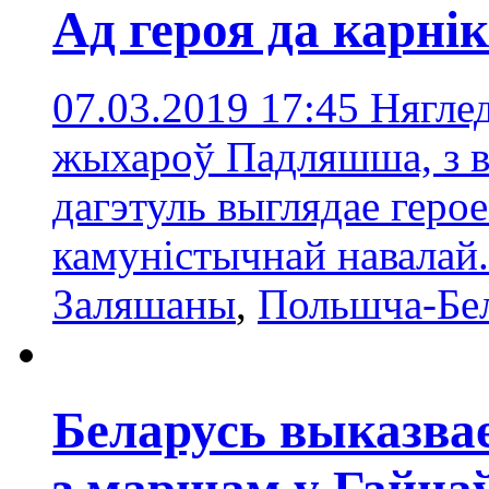
Ад героя да карні
07.03.2019 17:45
Няглед
жыхароў Падляшша, з в
дагэтуль выглядае герое
камуністычнай навалай
Заляшаны
,
Польшча-Бе
Беларусь выказва
з маршам у Гайна