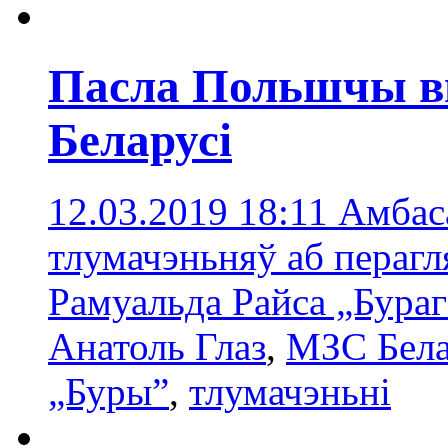
Пасла Польшчы в
Беларусі
12.03.2019 18:11
Амбас
тлумачэньняў аб перагл
Рамуальда Райса „Бураг
Анатоль Глаз
,
МЗС Бела
„Буры”
,
тлумачэньнi