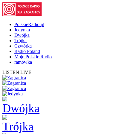
PolskieRadio.pl
Jedynka
Dwójka
Trójka
Czwórka
Radio Poland
Moje Polskie Radio
ramówka
LISTEN LIVE