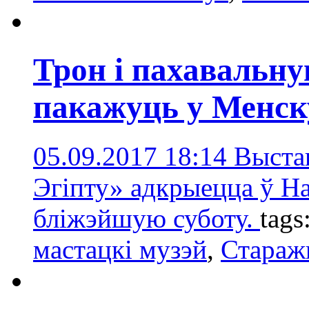
Трон і пахавальн
пакажуць у Менск
05.09.2017 18:14
Выста
Эгіпту» адкрыецца ў Н
бліжэйшую суботу.
tags
мастацкі музэй
,
Стараж