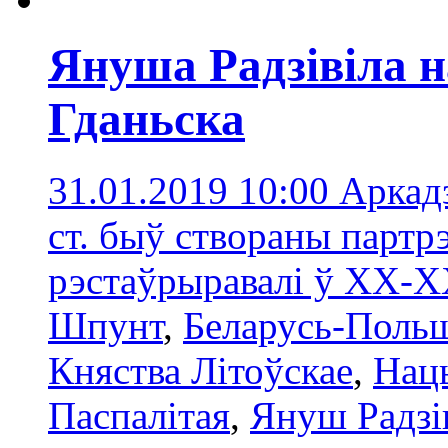
Януша Радзівіла н
Гданьска
31.01.2019 10:00
Аркадз
ст. быў створаны партрэ
рэстаўрыравалі ў ХХ-Х
Шпунт
,
Беларусь-Поль
Княства Літоўскае
,
Нац
Паспалітая
,
Януш Радзі