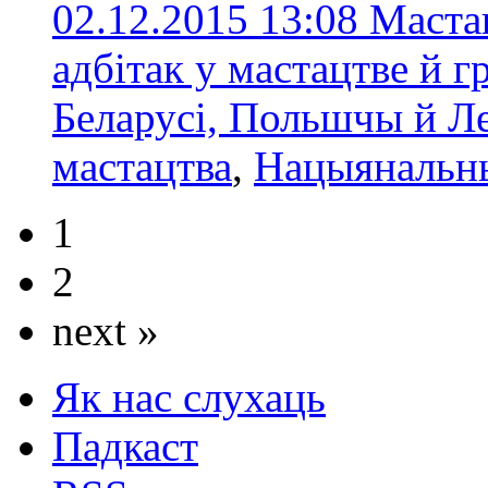
02.12.2015 13:08
Мастак
адбітак у мастацтве й 
Беларусі, Польшчы й Л
мастацтва
,
Нацыянальны
1
2
next »
Як нас слухаць
Падкаст