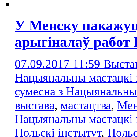
У Менску пакажуц
арыгіналаў работ
07.09.2017 11:59
Выста
Нацыянальны мастацкі м
сумесна з Нацыянальны
выставa
,
мастацтва
,
Мен
Нацыянальны мастацкі 
Польскі інстытут
,
Польс