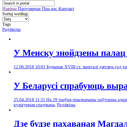
Навіны
Папулярнае
Пра нас
Кантакт
Sortuj według:
Tags
Радзівілы
У Менску знойдзены палац
12.06.2018 10:01
Будынак XVIII ст. зьнесьлі дзесяць год т
У Беларусі спрабуюць выр
25.04.2018 11:31
На 29 траўня прызначаны паўторны адкр
культурная спадчына
,
Радзівілы
Дзе будзе пахаваная Магдал