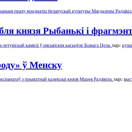
аваньня праху мэцэнаткі беларускай культуры Магдалены Радзівіл
ля князя Рыбанькі і фрагмэнт
летувіскай камісіі ў нясьвіскім касьцёле Божага Цела.
tags:
куль
роду» ў Менску
экспанатаў з прыватнай калекцыі князя Мацея Радзівіла.
tags:
выс