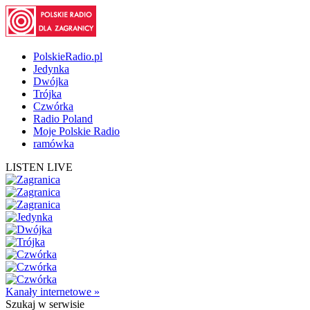
PolskieRadio.pl
Jedynka
Dwójka
Trójka
Czwórka
Radio Poland
Moje Polskie Radio
ramówka
LISTEN LIVE
Kanały internetowe »
Szukaj
w serwisie