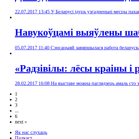
22.07.2017 13:45
У Беларусі ідуць узгадненьні месцы пах
Навукоўцамі выяўлены шаб
05.07.2017 11:40
Сэнсацыяй завяршылася работа беларуска-
«Радзівілы: лёсы краіны і 
28.02.2017 16:08
На выставе можна паглядзець амаль сто 
1
2
3
...
6
next »
Як нас слухаць
Падкаст