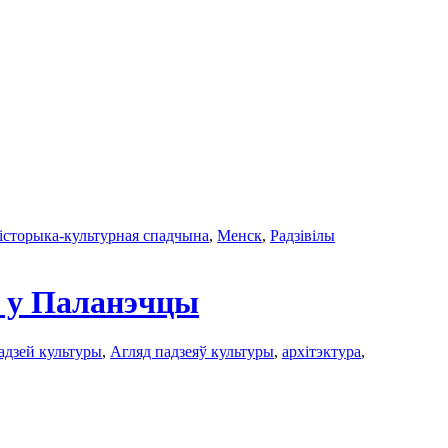
історыка-культурная спадчына
,
Менск
,
Радзівілы
ў у Паланэчцы
адзей культуры
,
Агляд падзеяў культуры
,
архітэктура
,