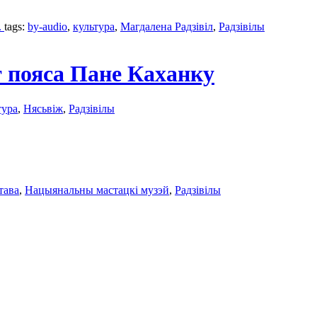
.
tags:
by-audio
,
культура
,
Магдалена Радзівіл
,
Радзівілы
 пояса Пане Каханку
тура
,
Нясьвіж
,
Радзівілы
тава
,
Нацыянальны мастацкі музэй
,
Радзівілы