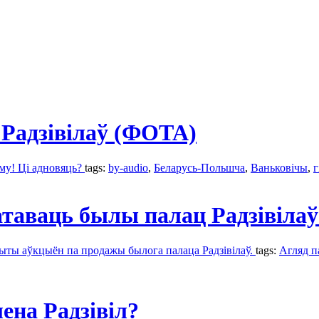
 Радзівілаў (ФОТА)
аму! Ці адновяць?
tags:
by-audio
,
Беларусь-Польшча
,
Ваньковічы
,
г
атаваць былы палац Радзівіла
ыты аўкцыён па продажы былога палаца Радзівілаў.
tags:
Агляд п
ена Радзівіл?