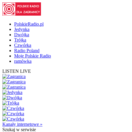
PolskieRadio.pl
Jedynka
Dwójka
Trójka
Czwórka
Radio Poland
Moje Polskie Radio
ramówka
LISTEN LIVE
Kanały internetowe »
Szukaj
w serwisie