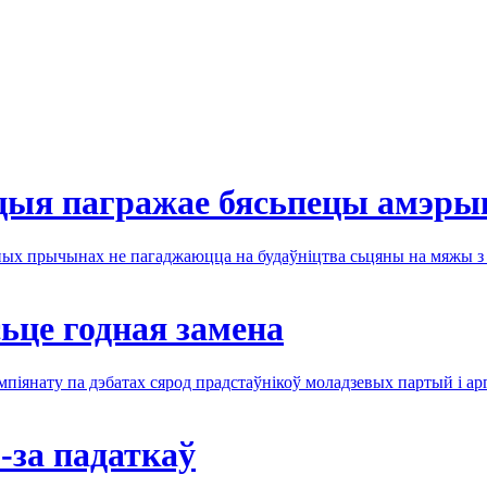
цыя пагражае бясьпецы амэры
ых прычынах не пагаджаюцца на будаўніцтва сьцяны на мяжы 
це годная замена
мпіянату па дэбатах сярод прадстаўнікоў моладзевых партый і ар
-за падаткаў