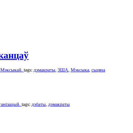
канцаў
з Мэксыкай.
tags:
дэмакраты
,
ЗША
,
Мэксыка
,
сьцяна
ганізацый.
tags:
дэбаты
,
дэмакраты