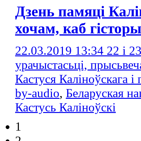
Дзень памяці Калі
хочам, каб гістор
22.03.2019 13:34
22 і 2
урачыстасьці, прысьвеч
Кастуся Каліноўскага і 
by-audio
,
Беларуская н
Кастусь Каліноўскі
1
2