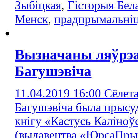
Зыбіцкая
,
Гісторыя Бел
Менск
,
прадпрымальніц
Вызначаны ляўрэа
Багушэвіча
11.04.2019 16:00
Сёлет
Багушэвіча была прысу
кнігу «Кастусь Каліноўс
(выдавецтва «ЮрсаПрын