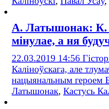
Каліноўскі
,
Павал Усаў
А. Латышонак: К. 
мінулае, а ня буд
22.03.2019 14:56
Гістор
Каліноўскага, але тлум
нацыянальным героем Б
Латышонак
,
Кастусь Ка