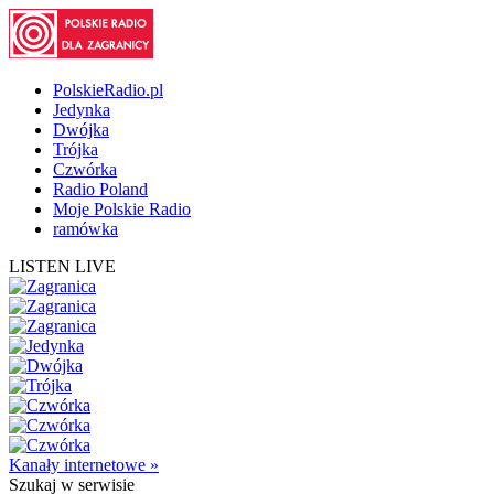
PolskieRadio.pl
Jedynka
Dwójka
Trójka
Czwórka
Radio Poland
Moje Polskie Radio
ramówka
LISTEN LIVE
Kanały internetowe »
Szukaj
w serwisie