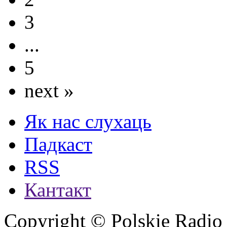
3
...
5
next »
Як нас слухаць
Падкаст
RSS
Кантакт
Copyright © Polskie Radio