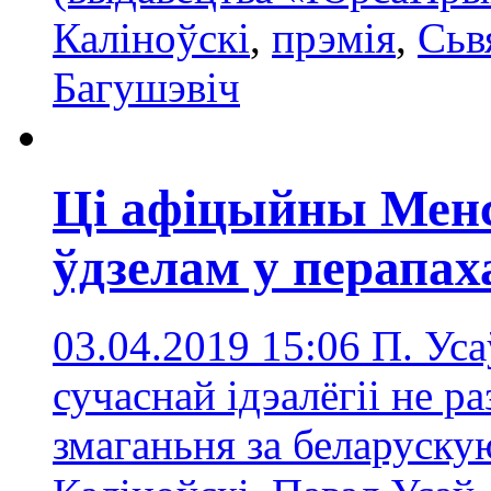
Каліноўскі
,
прэмія
,
Сьв
Багушэвіч
Ці афіцыйны Менс
ўдзелам у перапах
03.04.2019 15:06
П. Уса
сучаснай ідэалёгіі не р
змаганьня за беларуску