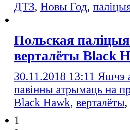
ДТЗ
,
Новы Год
,
паліцы
Польская паліцыя
верталёты Black 
30.11.2018 13:11
Яшчэ 
павінны атрымаць на пр
Black Hawk
,
верталёты
1