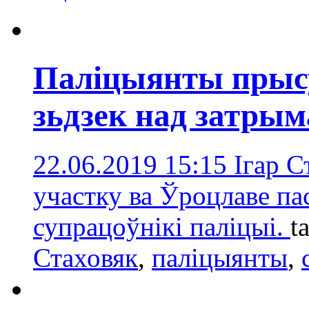
Паліцыянты прыс
зьдзек над затры
22.06.2019 15:15
Ігар С
участку ва Ўроцлаве пас
супрацоўнікі паліцыі.
t
Стаховяк
,
паліцыянты
,