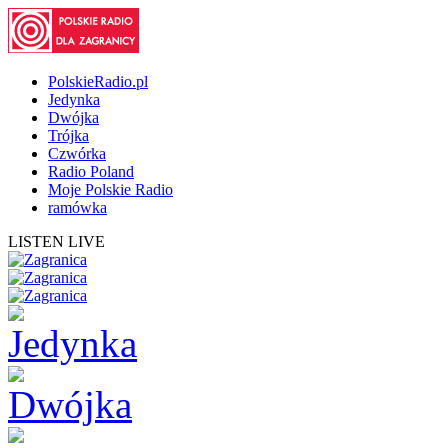
PolskieRadio.pl
Jedynka
Dwójka
Trójka
Czwórka
Radio Poland
Moje Polskie Radio
ramówka
LISTEN LIVE