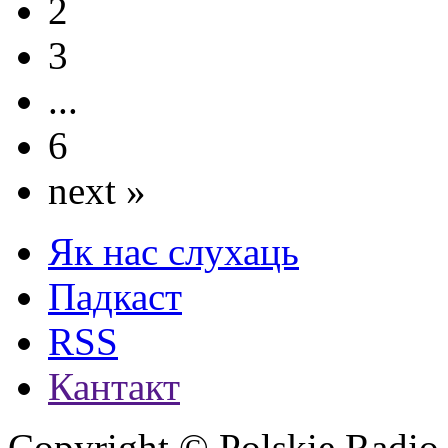
2
3
...
6
next »
Як нас слухаць
Падкаст
RSS
Кантакт
Copyright © Polskie Radio